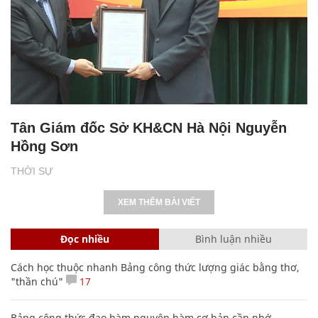
Tân Giám đốc Sở KH&CN Hà Nội Nguyễn
Hồng Sơn
THỜI SỰ
XEM THÊM BÀI VIẾT
Đọc nhiều
Bình luận nhiều
Cách học thuộc nhanh Bảng công thức lượng giác bằng thơ,
"thần chú"
17
Bảng công thức đạo hàm nguyên hàm cơ bản cần nhớ