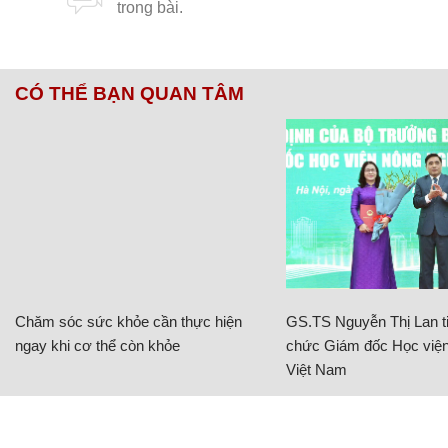
CÓ THỂ BẠN QUAN TÂM
Chăm sóc sức khỏe cần thực hiện
GS.TS Nguyễn Thị Lan ti
ngay khi cơ thể còn khỏe
chức Giám đốc Học viện
Việt Nam