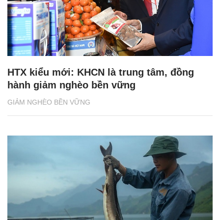
HTX kiểu mới: KHCN là trung tâm, đồng
hành giảm nghèo bền vững
GIẢM NGHÈO BỀN VỮNG