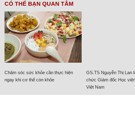
CÓ THỂ BẠN QUAN TÂM
Chăm sóc sức khỏe cần thực hiện
GS.TS Nguyễn Thị Lan ti
ngay khi cơ thể còn khỏe
chức Giám đốc Học viện
Việt Nam