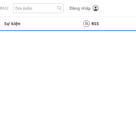
18822
Đăng nhập
Sự kiện
RSS