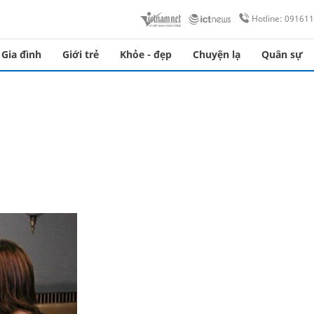
Hotline: 09161
Gia đình
Giới trẻ
Khỏe - đẹp
Chuyện lạ
Quân sự