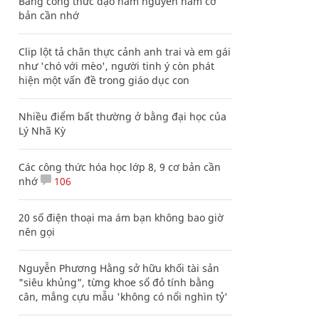
Bảng công thức đạo hàm nguyên hàm cơ
bản cần nhớ
Clip lột tả chân thực cảnh anh trai và em gái
như 'chó với mèo', người tinh ý còn phát
hiện một vấn đề trong giáo dục con
Nhiều điểm bất thường ở bằng đại học của
Lý Nhã Kỳ
Các công thức hóa học lớp 8, 9 cơ bản cần
nhớ
106
20 số điện thoại ma ám bạn không bao giờ
nên gọi
Nguyễn Phương Hằng sở hữu khối tài sản
"siêu khủng", từng khoe sổ đỏ tính bằng
cân, mắng cựu mẫu 'không có nổi nghìn tỷ'