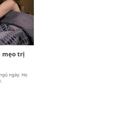
 mẹo trị
 ngủ ngáy. Họ
.