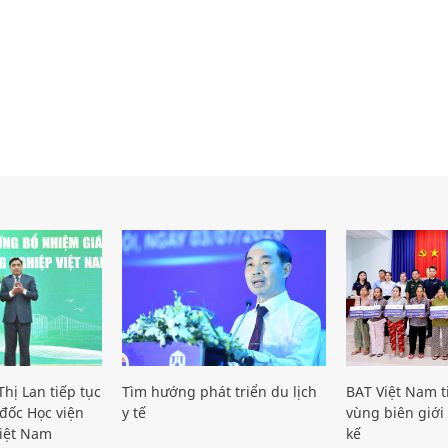
hị Lan tiếp tục
Tìm hướng phát triển du lịch
BAT Việt Nam t
đốc Học viện
y tế
vùng biên giới 
iệt Nam
kế