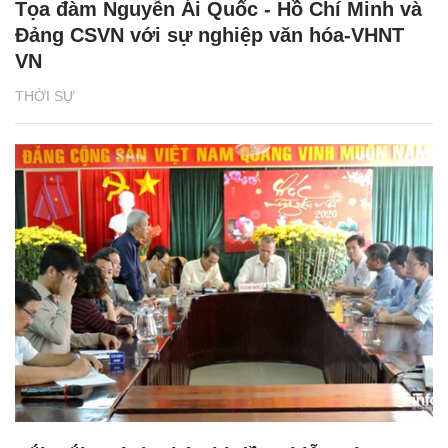
Tọa đàm Nguyễn Ái Quốc - Hồ Chí Minh và
Đảng CSVN với sự nghiệp văn hóa-VHNT
VN
THỜI SỰ