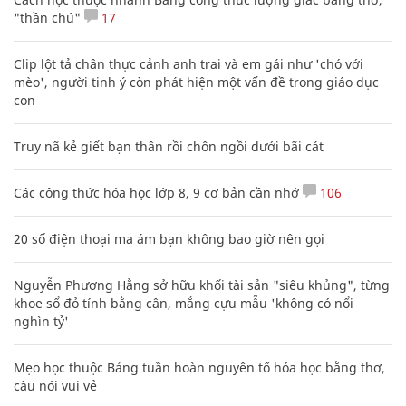
"thần chú"
17
Clip lột tả chân thực cảnh anh trai và em gái như 'chó với
mèo', người tinh ý còn phát hiện một vấn đề trong giáo dục
con
Truy nã kẻ giết bạn thân rồi chôn ngồi dưới bãi cát
Các công thức hóa học lớp 8, 9 cơ bản cần nhớ
106
20 số điện thoại ma ám bạn không bao giờ nên gọi
Nguyễn Phương Hằng sở hữu khối tài sản "siêu khủng", từng
khoe sổ đỏ tính bằng cân, mắng cựu mẫu 'không có nổi
nghìn tỷ'
Mẹo học thuộc Bảng tuần hoàn nguyên tố hóa học bằng thơ,
câu nói vui vẻ