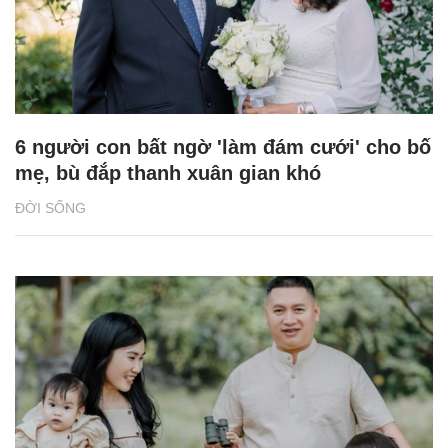
6 người con bất ngờ 'làm đám cưới' cho bố
mẹ, bù đắp thanh xuân gian khó
ĐỜI SỐNG