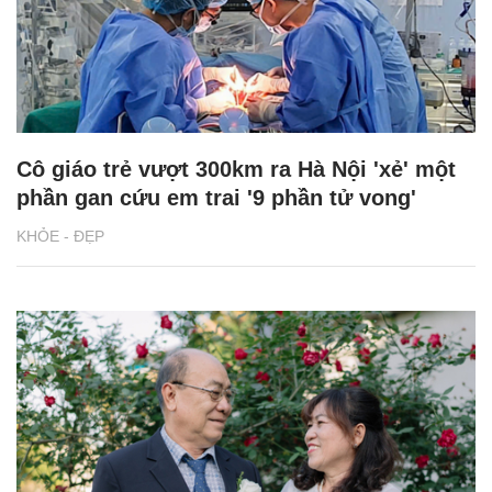
Cô giáo trẻ vượt 300km ra Hà Nội 'xẻ' một
phần gan cứu em trai '9 phần tử vong'
KHỎE - ĐẸP