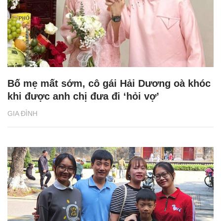
Bố mẹ mất sớm, cô gái Hải Dương oà khóc
khi được anh chị đưa đi ‘hỏi vợ’
GIA ĐÌNH