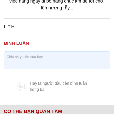
việc hàng ngày đi bộ hàng chục km để tới chợ,
lên nương rẫy...
L.T.H
CÓ THỂ BẠN QUAN TÂM