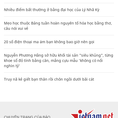
Nhiều điểm bất thường ở bằng đại học của Lý Nhã Kỳ
Mẹo học thuộc Bảng tuần hoàn nguyên tố hóa học bằng thơ,
câu nói vui vẻ
20 số điện thoại ma ám bạn không bao giờ nên gọi
Nguyễn Phương Hằng sở hữu khối tài sản "siêu khủng", từng
khoe sổ đỏ tính bằng cân, mắng cựu mẫu 'không có nổi
nghìn tỷ'
Truy nã kẻ giết bạn thân rồi chôn ngồi dưới bãi cát
CHUYÊN TRANG CỦA BÁO