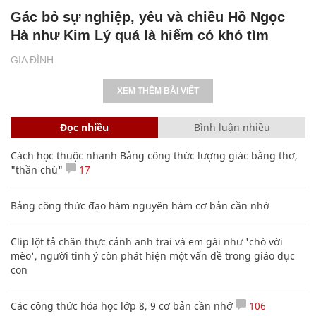
Gác bỏ sự nghiệp, yêu và chiều Hồ Ngọc
Hà như Kim Lý quả là hiếm có khó tìm
GIA ĐÌNH
XEM THÊM BÀI VIẾT
Đọc nhiều
Bình luận nhiều
Cách học thuộc nhanh Bảng công thức lượng giác bằng thơ,
"thần chú"
17
Bảng công thức đạo hàm nguyên hàm cơ bản cần nhớ
Clip lột tả chân thực cảnh anh trai và em gái như 'chó với
mèo', người tinh ý còn phát hiện một vấn đề trong giáo dục
con
Các công thức hóa học lớp 8, 9 cơ bản cần nhớ
106