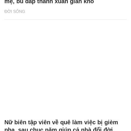
mẹ, bù đắp thanh xuân gian khó
ĐỜI SỐNG
Nữ biên tập viên về quê làm việc bị gièm
pha, sau chục năm giúp cả nhà đổi đời