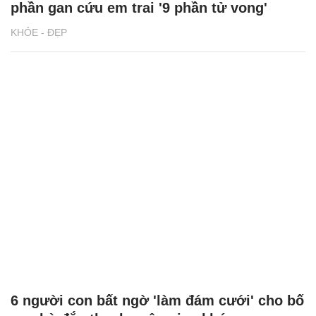
phần gan cứu em trai '9 phần tử vong'
KHỎE - ĐẸP
6 người con bất ngờ 'làm đám cưới' cho bố