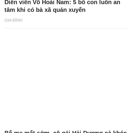
Diễn viên Võ Hoài Nam: 5 bố con luôn an
tâm khi có bà xã quán xuyến
GIA ĐÌNH
Bố mẹ mất sớm, cô gái Hải Dương oà khóc