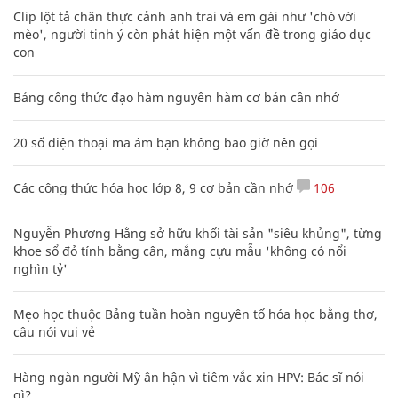
Clip lột tả chân thực cảnh anh trai và em gái như 'chó với
mèo', người tinh ý còn phát hiện một vấn đề trong giáo dục
con
Bảng công thức đạo hàm nguyên hàm cơ bản cần nhớ
20 số điện thoại ma ám bạn không bao giờ nên gọi
Các công thức hóa học lớp 8, 9 cơ bản cần nhớ
106
Nguyễn Phương Hằng sở hữu khối tài sản "siêu khủng", từng
khoe sổ đỏ tính bằng cân, mắng cựu mẫu 'không có nổi
nghìn tỷ'
Mẹo học thuộc Bảng tuần hoàn nguyên tố hóa học bằng thơ,
câu nói vui vẻ
Hàng ngàn người Mỹ ân hận vì tiêm vắc xin HPV: Bác sĩ nói
gì?