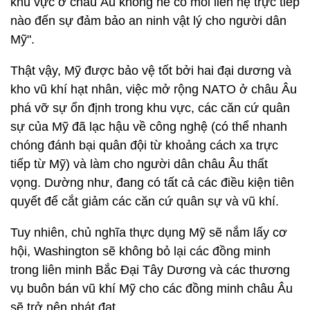
khu vực ở châu Âu không hề có mối liên hệ trực tiếp
nào đến sự đảm bảo an ninh vật lý cho người dân
Mỹ".
Thật vậy, Mỹ được bảo vệ tốt bởi hai đại dương và
kho vũ khí hạt nhân, việc mở rộng NATO ở châu Âu
phá vỡ sự ổn định trong khu vực, các căn cứ quân
sự của Mỹ đã lạc hậu về công nghệ (có thể nhanh
chóng đánh bại quân đội từ khoảng cách xa trực
tiếp từ Mỹ) và làm cho người dân châu Âu thất
vọng. Dường như, đang có tất cả các điều kiện tiên
quyết để cắt giảm các căn cứ quân sự và vũ khí.
Tuy nhiên, chủ nghĩa thực dụng Mỹ sẽ nắm lấy cơ
hội, Washington sẽ không bỏ lại các đồng minh
trong liên minh Bắc Đại Tây Dương và các thương
vụ buôn bán vũ khí Mỹ cho các đồng minh châu Âu
sẽ trở nên phát đạt.