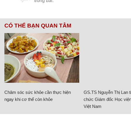
CÓ THỂ BẠN QUAN TÂM
Chăm sóc sức khỏe cần thực hiện
GS.TS Nguyễn Thị Lan ti
ngay khi cơ thể còn khỏe
chức Giám đốc Học viện
Việt Nam