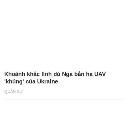
Khoảnh khắc lính dù Nga bắn hạ UAV
'khủng' của Ukraine
QUÂN SỰ