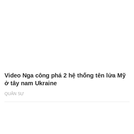
Video Nga công phá 2 hệ thống tên lửa Mỹ
ở tây nam Ukraine
QUÂN SỰ