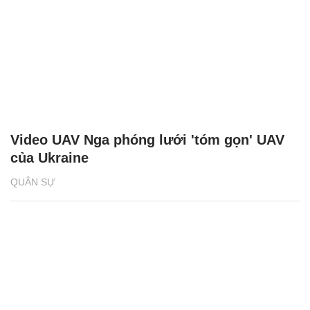
Video UAV Nga phóng lưới 'tóm gọn' UAV
của Ukraine
QUÂN SỰ