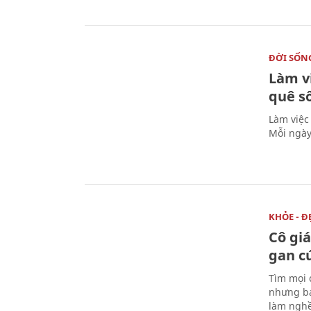
ĐỜI SỐN
Làm v
quê s
Làm việc
Mỗi ngày
KHỎE - Đ
Cô gi
gan c
Tìm mọi 
nhưng bá
làm nghề