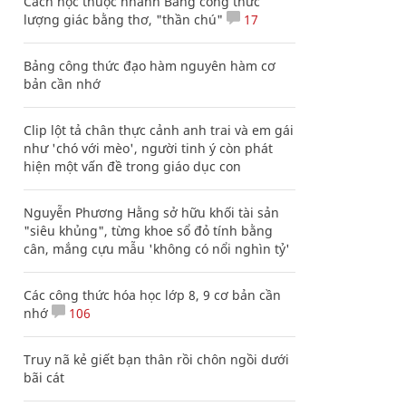
Cách học thuộc nhanh Bảng công thức
lượng giác bằng thơ, "thần chú"
17
Bảng công thức đạo hàm nguyên hàm cơ
bản cần nhớ
Clip lột tả chân thực cảnh anh trai và em gái
như 'chó với mèo', người tinh ý còn phát
hiện một vấn đề trong giáo dục con
Nguyễn Phương Hằng sở hữu khối tài sản
"siêu khủng", từng khoe sổ đỏ tính bằng
cân, mắng cựu mẫu 'không có nổi nghìn tỷ'
Các công thức hóa học lớp 8, 9 cơ bản cần
nhớ
106
Truy nã kẻ giết bạn thân rồi chôn ngồi dưới
bãi cát