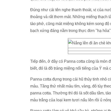
Đúng như cái tên nghe thanh thoát, vị của n
thoảng và rất thơm mát. Những miếng thạch t
tào phớ, cũng mát miệng không kém song độ 
bạch xứng đáng nằm trong thực đơn "hạ hỏa" 
Tiếp đến, ở đây có Panna cotta cũng là món 
biết, đó là đồ tráng miệng nổi tiếng của Ý mà c
Panna cotta đựng trong cái hũ thủy tinh nhỏ c
màu. Tầng thứ nhất màu tím, vàng, đỏ tùy the
panna cotta. Thường thì đó là sốt dâu tằm, táo
màu trắng của loại kem tươi nấu lên rồi ủ nón
Panna cotta làm có vẻ khá cầu kỳ, những ai th