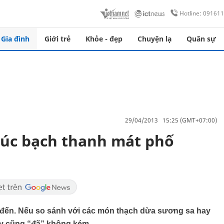
Hotline: 09161
Gia đình
Giới trẻ
Khỏe - đẹp
Chuyện lạ
Quân sự
29/04/2013 15:25 (GMT+07:00)
húc bạch thanh mát phố
 đến. Nếu so sánh với các món thạch dừa sương sa hay
này cũng “đã” không kém.