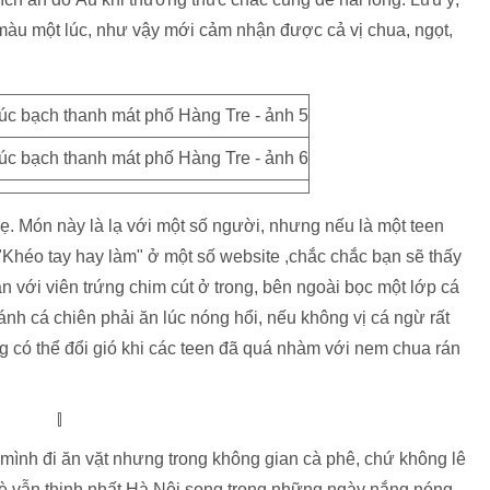
màu một lúc, như vậy mới cảm nhận được cả vị chua, ngọt,
ẹ. Món này là lạ với một số người, nhưng nếu là một teen
"Khéo tay hay làm" ở một số website ,chắc chắc bạn sẽ thấy
n với viên trứng chim cút ở trong, bên ngoài bọc một lớp cá
ánh cá chiên phải ăn lúc nóng hổi, nếu không vị cá ngừ rất
 có thể đổi gió khi các teen đã quá nhàm với nem chua rán
 mình đi ăn vặt nhưng trong không gian cà phê, chứ không lê
hè vẫn thịnh nhất Hà Nội song trong những ngày nắng nóng