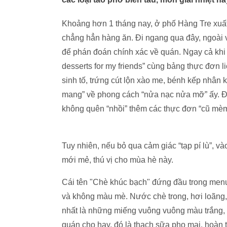
Khoảng hơn 1 tháng nay, ở phố Hàng Tre xuất 
chẳng hẳn hàng ăn. Đi ngang qua đây, ngoài v
để phán đoán chính xác về quán. Ngay cả khi 
desserts for my friends” cùng bảng thực đơn li
sinh tố, trứng cút lộn xào me, bénh kếp nhân
mang” về phong cách “nửa nạc nửa mỡ” ấy. Đ
không quên “nhồi” thêm các thực đơn “cũ mèm
Tuy nhiên, nếu bỏ qua cảm giác “tạp pí lù”, v
mới mẻ, thú vị cho mùa hè này.
Cái tên "Chè khúc bạch" đứng đầu trong menu 
và không màu mè. Nước chè trong, hơi loãng,
nhất là những miếng vuông vuông màu trắng, g
quán cho hay, đó là thạch sữa pho mai, hoàn t