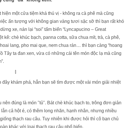
hiện một cửa tiệm khá thú vị - không ra cà phê mà cũng
iệc ấn tượng với không gian vàng tươi sặc sỡ thì bạn rất khó
dừng xe, nán lại “soi” tấm biển “Lyncapucino – Great
ệt kê: chè khúc bạch, panna cotta, sữa chua mít, trà, cà phê,
 khoai lang, pho mai que, nem chua rán… thì bạn càng “hoang
ồ Tây ta đan xen, vừa có những cái tên món độc lạ mà cũng
”.
ào đây khám phá, hẳn bạn sẽ tìm được một vài món giải nhiệt
nên đúng là món "tủ". Bát chè khúc bạch to, trông đơn giản
 lẫn cả hột é, có thêm long nhãn, hạnh nhân, nhưng nhiều
iống thạch rau câu. Tuy nhiên khi được hỏi thì cô bạn chủ
oàn khác với loại thạch rau câu phổ biến.