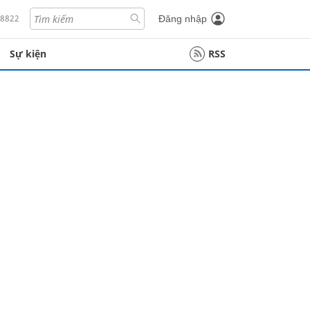
18822
Đăng nhập
Sự kiện
RSS