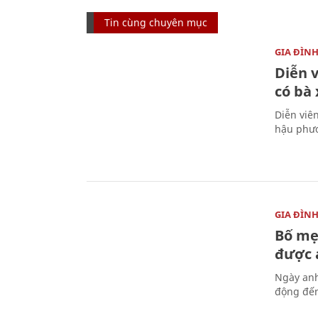
Tin cùng chuyên mục
GIA ĐÌN
Diễn 
có bà
Diễn viê
hậu phươ
GIA ĐÌN
Bố mẹ
được a
Ngày anh
động đến