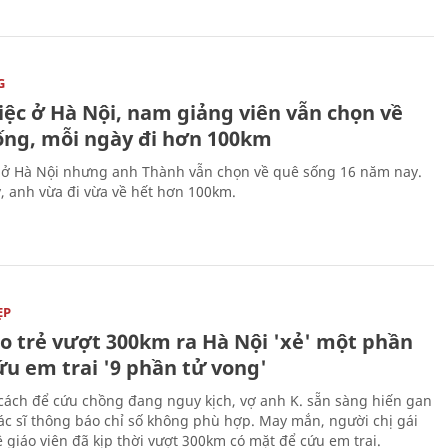
G
iệc ở Hà Nội, nam giảng viên vẫn chọn về
ống, mỗi ngày đi hơn 100km
 ở Hà Nội nhưng anh Thành vẫn chọn về quê sống 16 năm nay.
, anh vừa đi vừa về hết hơn 100km.
ẸP
áo trẻ vượt 300km ra Hà Nội 'xẻ' một phần
ứu em trai '9 phần tử vong'
cách để cứu chồng đang nguy kịch, vợ anh K. sẵn sàng hiến gan
c sĩ thông báo chỉ số không phù hợp. May mắn, người chị gái
 giáo viên đã kịp thời vượt 300km có mặt để cứu em trai.