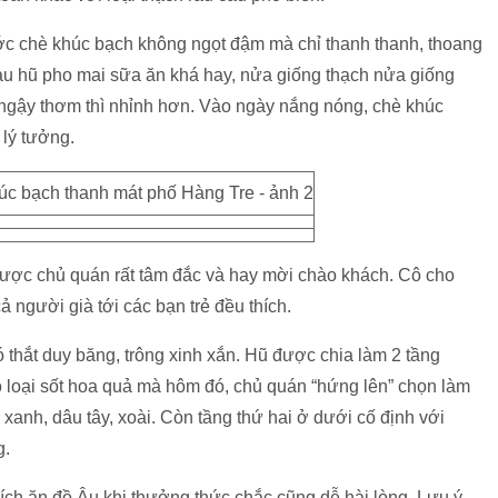
ước chè khúc bạch không ngọt đậm mà chỉ thanh thanh, thoang
àu hũ pho mai sữa ăn khá hay, nửa giống thạch nửa giống
ngậy thơm thì nhỉnh hơn. Vào ngày nắng nóng, chè khúc
lý tưởng.
được chủ quán rất tâm đắc và hay mời chào khách. Cô cho
ả người già tới các bạn trẻ đều thích.
ó thắt duy băng, trông xinh xắn. Hũ được chia làm 2 tầng
o loại sốt hoa quả mà hôm đó, chủ quán “hứng lên” chọn làm
 xanh, dâu tây, xoài. Còn tầng thứ hai ở dưới cố định với
g.
ích ăn đồ Âu khi thưởng thức chắc cũng dễ hài lòng. Lưu ý,