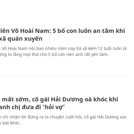
H
viên Võ Hoài Nam: 5 bố con luôn an tâm khi
 xã quán xuyến
n Võ Hoài Nam nói bao nhiêu năm nay bà xã kém 12 tuổi luôn là
ng lo lắng mọi thứ cho 5 bố con nên anh rất yên tâm.
H
 mất sớm, cô gái Hải Dương oà khóc khi
nh chị đưa đi ‘hỏi vợ’
 chị nhận lời đứng ra lo chuyện cưới hỏi, cô gái Hải Dương xúc
 bật khóc.