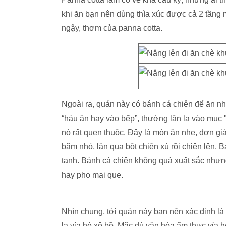
khi ăn bạn nên dùng thìa xúc được cả 2 tầng 
ngậy, thơm của panna cotta.
Ngoài ra, quán này có bánh cá chiên để ăn nh
“háu ăn hay vào bếp”, thường lân la vào mục 
nó rất quen thuộc. Đây là món ăn nhẹ, đơn giả
băm nhỏ, lăn qua bột chiên xù rồi chiên lên. B
tanh. Bánh cá chiên không quá xuất sắc nhưng
hay pho mai que.
Nhìn chung, tới quán này bạn nên xác định là
la vỉa hè xô bồ. Mặc dù văn hóa ẩm thực vỉa 