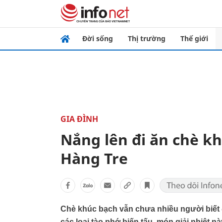
Đời sống
Thị trường
Thế giới
GIA ĐÌNH
Nắng lên đi ăn chè k
Hàng Tre
Chè khúc bạch vẫn chưa nhiều người biết
các loại tào phớ biến tấu, món giải nhiệt 