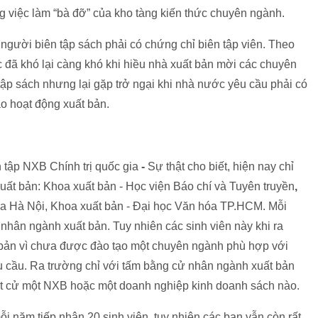
g việc làm “bà đỡ” của kho tàng kiến thức chuyên ngành.
người biên tập sách phải có chứng chỉ biên tập viên. Theo
 đã khó lại càng khó khi hiều nhà xuất bản mời các chuyên
 tập sách nhưng lại gặp trở ngại khi nhà nước yêu cầu phải có
ào hoạt động xuất bản.
tập NXB Chính trị quốc gia
-
Sự thật cho biết, hiện nay chỉ
xuất bản: Khoa xuất bản - Học viện Báo chí và Tuyên truyền
,
óa Hà Nội, Khoa xuất bản - Đại học Văn hóa TP.HCM. Mỗi
hân ngành xuất bản. Tuy nhiên các sinh viên này khi ra
t bản vì chưa được đào tạo một chuyên ngành phù hợp với
u cầu. Ra trường chỉ với tấm bằng cử nhân ngành xuất bản
bất cử một NXB hoặc một doanh nghiệp kinh doanh sách nào.
ỗi năm tiếp nhận 20 sinh viên, tuy nhiên các bạn vẫn còn rất