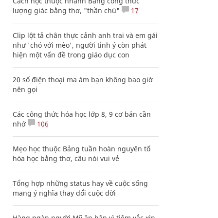
Cách học thuộc nhanh Bảng công thức
lượng giác bằng thơ, "thần chú"
17
Clip lột tả chân thực cảnh anh trai và em gái
như 'chó với mèo', người tinh ý còn phát
hiện một vấn đề trong giáo dục con
20 số điện thoại ma ám bạn không bao giờ
nên gọi
Các công thức hóa học lớp 8, 9 cơ bản cần
nhớ
106
Mẹo học thuộc Bảng tuần hoàn nguyên tố
hóa học bằng thơ, câu nói vui vẻ
Tổng hợp những status hay về cuộc sống
mang ý nghĩa thay đổi cuộc đời
Hàng ngàn người Mỹ ân hận vì tiêm vắc xin