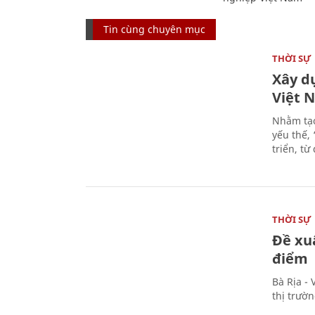
Tin cùng chuyên mục
THỜI SỰ
Xây d
Việt 
Nhằm tạo
yếu thế,
triển, t
THỜI SỰ
Đề xu
điểm
Bà Rịa -
thị trườ