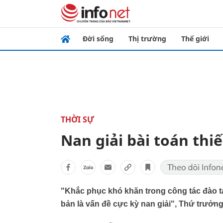
Đời sống
Thị trường
Thế giới
THỜI SỰ
Nan giải bài toán th
"Khắc phục khó khăn trong công tác đào 
bản là vấn đề cực kỳ nan giải", Thứ trưở