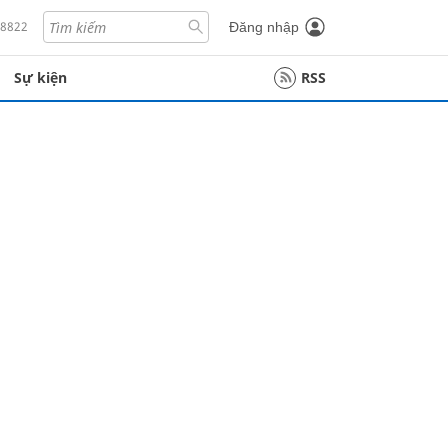
18822
Đăng nhập
Sự kiện
RSS