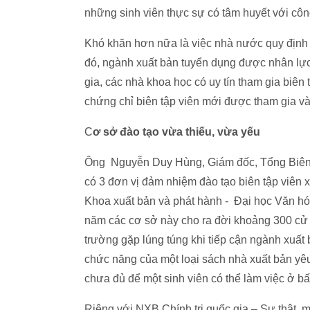
những sinh viên thực sự có tâm huyết với côn
Khó khăn hơn nữa là việc nhà nước quy định 
đó, ngành xuất bản tuyển dụng được nhân lực
gia, các nhà khoa học có uy tín tham gia biên
chứng chỉ biên tập viên mới được tham gia v
C
ơ sở đào tạo vừa thiếu, vừa yếu
Ông Nguyễn Duy Hùng, Giám đốc, Tổng Biên 
có 3 đơn vị đảm nhiệm đào tạo biên tập viên 
Khoa xuất bản và phát hành - Đại học Văn h
năm các cơ sở này cho ra đời khoảng 300 cử n
trường gặp lúng túng khi tiếp cận ngành xuấ
chức năng của một loại sách nhà xuất bản yê
chưa đủ để một sinh viên có thể làm việc ở 
Riêng với NXB Chính trị quốc gia – Sự thật, m