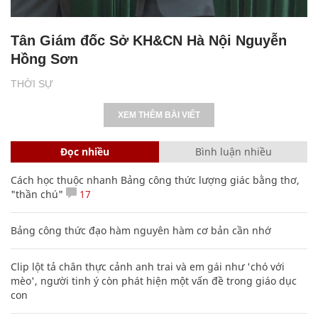
Tân Giám đốc Sở KH&CN Hà Nội Nguyễn
Hồng Sơn
THỜI SỰ
XEM THÊM BÀI VIẾT
Đọc nhiều
Bình luận nhiều
Cách học thuộc nhanh Bảng công thức lượng giác bằng thơ,
"thần chú"
17
Bảng công thức đạo hàm nguyên hàm cơ bản cần nhớ
Clip lột tả chân thực cảnh anh trai và em gái như 'chó với
mèo', người tinh ý còn phát hiện một vấn đề trong giáo dục
con