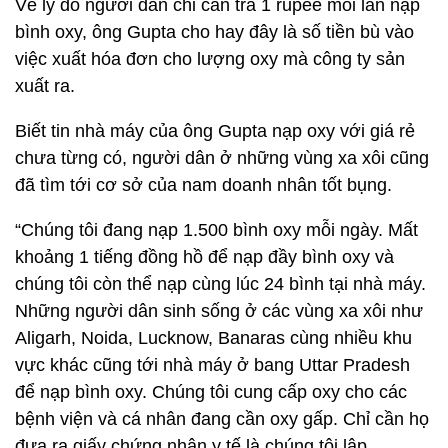
Về lý do người dân chỉ cần trả 1 rupee mỗi lần nạp
bình oxy, ông Gupta cho hay đây là số tiền bù vào
việc xuất hóa đơn cho lượng oxy mà công ty sản
xuất ra.
Biết tin nhà máy của ông Gupta nạp oxy với giá rẻ
chưa từng có, người dân ở những vùng xa xôi cũng
đã tìm tới cơ sở của nam doanh nhân tốt bụng.
“Chúng tôi đang nạp 1.500 bình oxy mỗi ngày. Mất
khoảng 1 tiếng đồng hồ để nạp đầy bình oxy và
chúng tôi còn thể nạp cùng lúc 24 bình tại nhà máy.
Những người dân sinh sống ở các vùng xa xôi như
Aligarh, Noida, Lucknow, Banaras cùng nhiều khu
vực khác cũng tới nhà máy ở bang Uttar Pradesh
để nạp bình oxy. Chúng tôi cung cấp oxy cho các
bệnh viện và cá nhân đang cần oxy gấp. Chỉ cần họ
đưa ra giấy chứng nhận y tế là chúng tôi lập