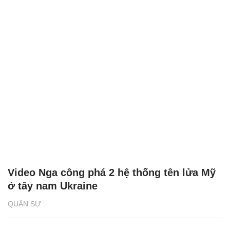
Video Nga công phá 2 hệ thống tên lửa Mỹ
ở tây nam Ukraine
QUÂN SỰ