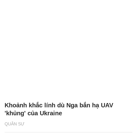
Khoảnh khắc lính dù Nga bắn hạ UAV
'khủng' của Ukraine
QUÂN SỰ