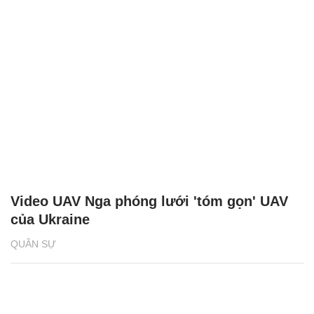
Video UAV Nga phóng lưới 'tóm gọn' UAV
của Ukraine
QUÂN SỰ