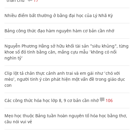
"thần chú"
17
Nhiều điểm bất thường ở bằng đại học của Lý Nhã Kỳ
Bảng công thức đạo hàm nguyên hàm cơ bản cần nhớ
Nguyễn Phương Hằng sở hữu khối tài sản "siêu khủng", từng
khoe sổ đỏ tính bằng cân, mắng cựu mẫu 'không có nổi
nghìn tỷ'
Clip lột tả chân thực cảnh anh trai và em gái như 'chó với
mèo', người tinh ý còn phát hiện một vấn đề trong giáo dục
con
Các công thức hóa học lớp 8, 9 cơ bản cần nhớ
106
Mẹo học thuộc Bảng tuần hoàn nguyên tố hóa học bằng thơ,
câu nói vui vẻ