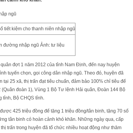
nhập ngũ
ên đường nhập ngũ Ảnh: tư liệu
o quân đợt 1 năm 2012 của tỉnh Nam Định, đến nay huyện
rình tuyển chọn, gọi công dân nhập ngũ. Theo đó, huyện đã
ại 25 xã, thị trấn đạt tiêu chuẩn, đảm bảo 100% chỉ tiêu để
 (Quân đoàn 1), Vùng 1 Bộ Tư lệnh Hải quân, Đoàn 144 Bộ
 tỉnh, Bộ CHQS tỉnh.
ược 425 triệu đồng để tặng 1 triệu đồng/tân binh, tặng 70 sổ
 những tân binh có hoàn cảnh khó khăn. Những ngày qua, cấp
 thị trấn trong huyện đã tổ chức nhiều hoạt động như thăm