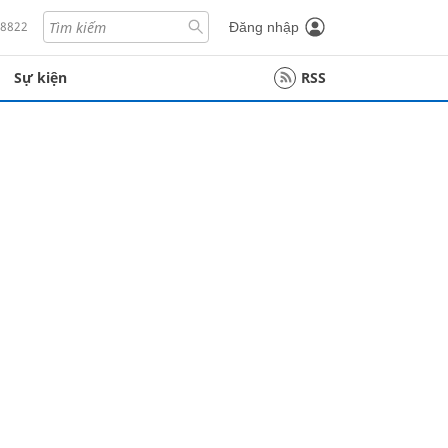
18822
Đăng nhập
Sự kiện
RSS