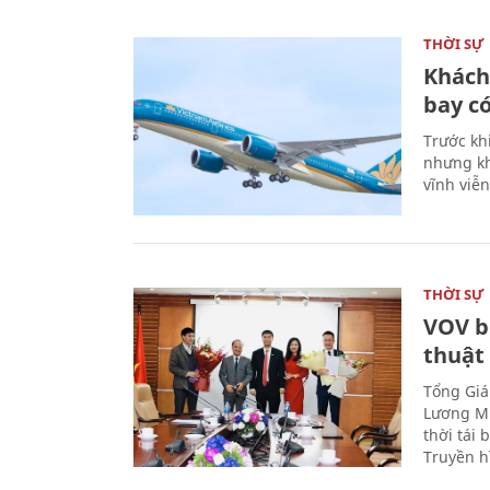
THỜI SỰ
Khách
bay có
Trước kh
nhưng kh
vĩnh viễ
THỜI SỰ
VOV b
thuật
Tổng Giá
Lương Mi
thời tái
Truyền h