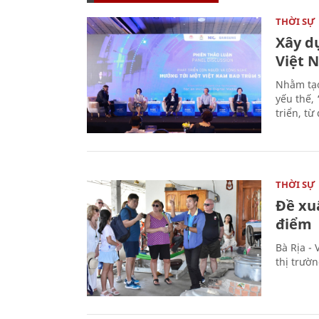
THỜI SỰ
Xây d
Việt 
Nhằm tạo
yếu thế,
triển, t
THỜI SỰ
Đề xu
điểm
Bà Rịa -
thị trườ