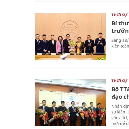
THỜI SỰ
Bí th
trưởn
Sáng 18/
kiện toà
THỜI SỰ
Bộ TT
đạo c
Nhận địn
sự kiện 
với vị tr
mới để đ