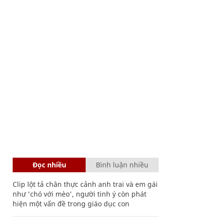
Đọc nhiều
Bình luận nhiều
Clip lột tả chân thực cảnh anh trai và em gái
như 'chó với mèo', người tinh ý còn phát
hiện một vấn đề trong giáo dục con