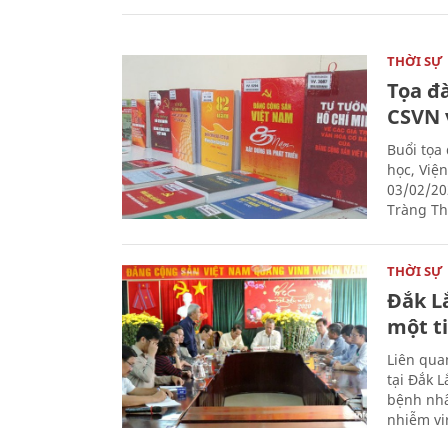
THỜI SỰ
Tọa đ
CSVN 
Buổi tọa
học, Việ
03/02/20
Tràng Thi
THỜI SỰ
Đắk L
một t
Liên qua
tại Đắk 
bệnh nhâ
nhiễm vi