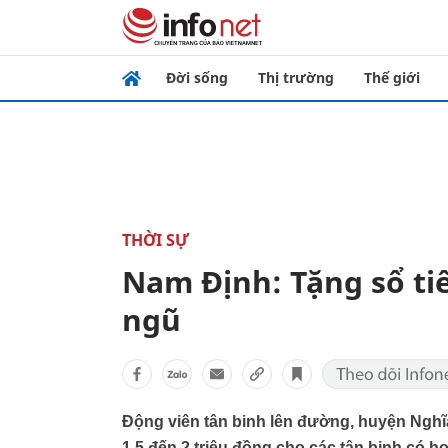
Đời sống
Thị trường
Thế giới
THỜI SỰ
Nam Định: Tặng sổ ti
ngũ
Động viên tân binh lên đường, huyện Nghĩa 
1,5 đến 2 triệu đồng cho các tân binh có 