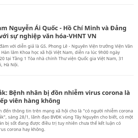
àm Nguyễn Ái Quốc - Hồ Chí Minh và Đảng
với sự nghiệp văn hóa-VHNT VN
 đàm với diễn giả là GS. Phong Lê - Nguyên Viện trưởng Viện Văn
n Hàn lâm Khoa học xã hội Việt Nam, diễn ra lúc 9h00 ngày
20 tại Tầng 1 Tòa nhà chính Thư viện Quốc gia Việt Nam, 31
, Hà Nội.
ắk: Bệnh nhân bị đồn nhiễm virus corona là
iếp viên hàng không
n đến thông tin trên mạng xã hội cho là "có người nhiễm corona
Lắk", sáng 28/1, lãnh đạo BVĐK vùng Tây Nguyên cho biết, có một
n bị sốt đang được điều trị tuy nhiên chưa thể kết luận có
rus corona hay không.