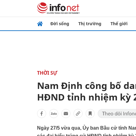
Đời sống
Thị trường
Thế giới
THỜI SỰ
Nam Định công bố dan
HĐND tỉnh nhiệm kỳ 
Ngày 27/5 vừa qua, Ủy ban Bầu cử tỉnh Na
các đại biểu trúng cử HĐND tỉnh nhiệm kỳ 