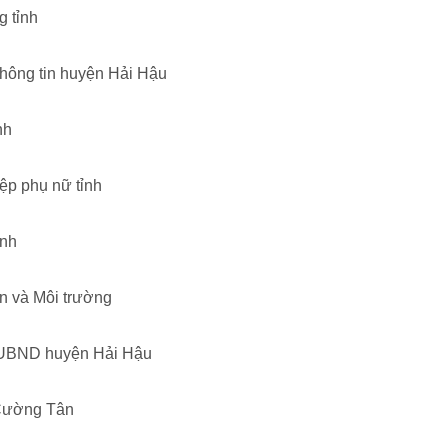
g tỉnh
hông tin huyện Hải Hậu
ính
iệp phụ nữ tỉnh
ịnh
n và Môi trường
c UBND huyện Hải Hậu
 Cường Tân