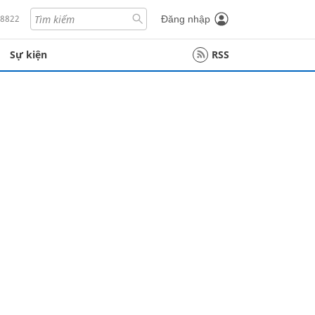
18822
Đăng nhập
Sự kiện
RSS