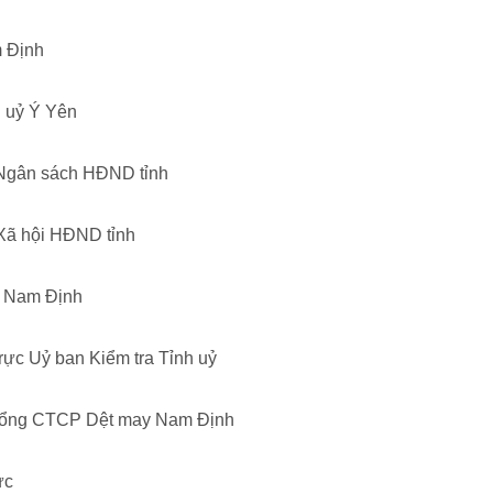
m Định
 uỷ Ý Yên
-Ngân sách HĐND tỉnh
Xã hội HĐND tỉnh
. Nam Định
ực Uỷ ban Kiểm tra Tỉnh uỷ
 Tổng CTCP Dệt may Nam Định
ực