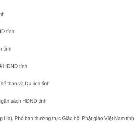
ỉnh
D tỉnh
 tỉnh
hế HĐND tỉnh
ể thao và Du lịch tỉnh
 Ngân sách HĐND tỉnh
Hà), Phó ban thường trực Giáo hội Phật giáo Việt Nam tỉnh