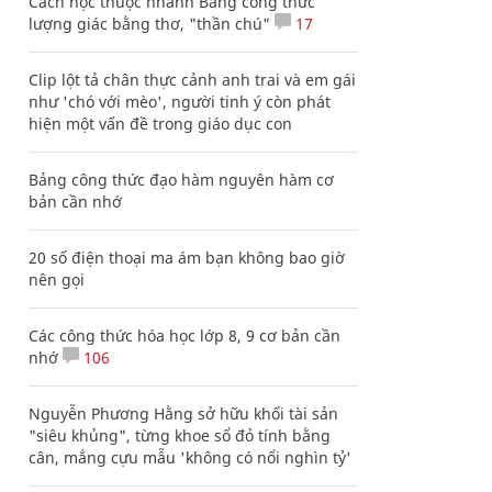
Cách học thuộc nhanh Bảng công thức
lượng giác bằng thơ, "thần chú"
17
Clip lột tả chân thực cảnh anh trai và em gái
như 'chó với mèo', người tinh ý còn phát
hiện một vấn đề trong giáo dục con
Bảng công thức đạo hàm nguyên hàm cơ
bản cần nhớ
20 số điện thoại ma ám bạn không bao giờ
nên gọi
Các công thức hóa học lớp 8, 9 cơ bản cần
nhớ
106
Nguyễn Phương Hằng sở hữu khối tài sản
"siêu khủng", từng khoe sổ đỏ tính bằng
cân, mắng cựu mẫu 'không có nổi nghìn tỷ'