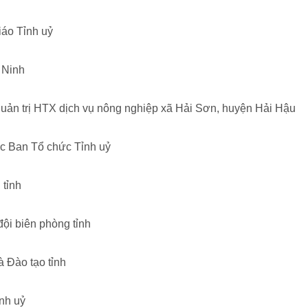
iáo Tỉnh uỷ
 Ninh
uản trị HTX dịch vụ nông nghiệp xã Hải Sơn, huyện Hải Hậu
ực Ban Tổ chức Tỉnh uỷ
tỉnh
đội biên phòng tỉnh
 Đào tạo tỉnh
ỉnh uỷ