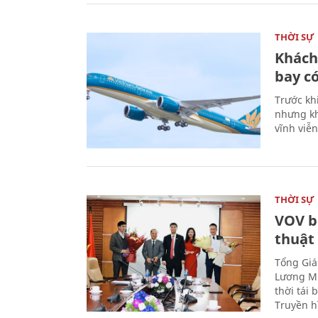
THỜI SỰ
Khách
bay có
Trước kh
nhưng kh
vĩnh viễ
THỜI SỰ
VOV b
thuật
Tổng Giá
Lương Mi
thời tái
Truyền h