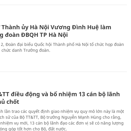
ư Thành ủy Hà Nội Vương Đình Huệ làm
g đoàn ĐBQH TP Hà Nội
 2, Đoàn đại biểu Quốc hội Thành phố Hà Nội tổ chức họp đoàn
n chức danh Trưởng đoàn.
&TT điều động và bổ nhiệm 13 cán bộ lãnh
hủ chốt
h lần trao các quyết định giao nhiệm vụ quy mô lớn này là một
lịch sử của Bộ TT&TT, Bộ trưởng Nguyễn Mạnh Hùng cho rằng,
í, nhiệm vụ mới, 13 cán bộ lãnh đạo các đơn vị sẽ có năng lượng
óng góp tốt hơn cho Bộ, đất nước.