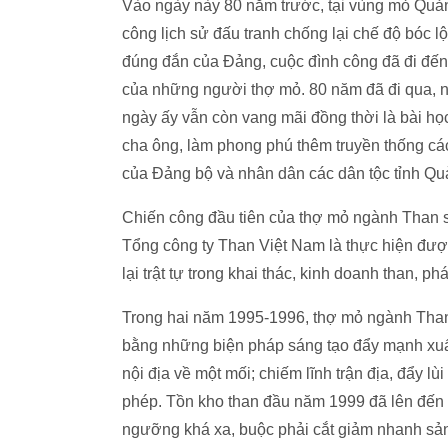
Vào ngày này 80 năm trước, tại vùng mỏ Quản
công lịch sử đấu tranh chống lại chế độ bóc 
đúng đắn của Đảng, cuộc đình công đã đi đến t
của những người thợ mỏ. 80 năm đã đi qua, n
ngày ấy vẫn còn vang mãi đồng thời là bài h
cha ông, làm phong phú thêm truyền thống cá
của Đảng bộ và nhân dân các dân tộc tỉnh Quả
Chiến công đầu tiên của thợ mỏ ngành Than s
Tổng công ty Than Việt Nam là thực hiện đượ
lại trật tự trong khai thác, kinh doanh than, ph
Trong hai năm 1995-1996, thợ mỏ ngành Than 
bằng những biện pháp sáng tạo đẩy mạnh xuất k
nội địa về một mối; chiếm lĩnh trận địa, đẩy l
phép. Tồn kho than đầu năm 1999 đã lên đến h
ngưỡng khá xa, buộc phải cắt giảm nhanh sả