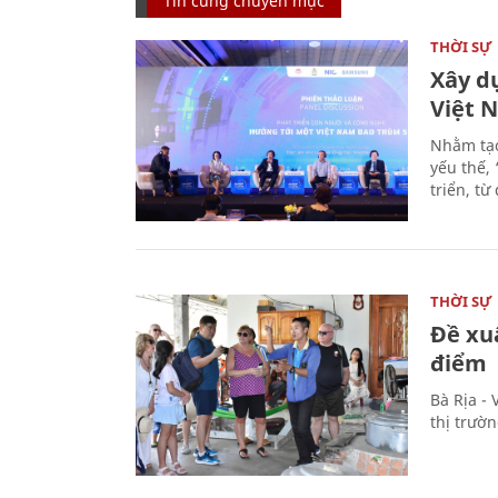
Tin cùng chuyên mục
THỜI SỰ
Xây d
Việt 
Nhằm tạo
yếu thế,
triển, t
THỜI SỰ
Đề xu
điểm
Bà Rịa -
thị trườ