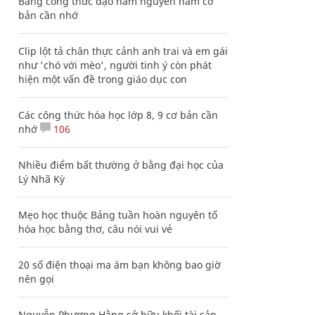
Bảng công thức đạo hàm nguyên hàm cơ
bản cần nhớ
Clip lột tả chân thực cảnh anh trai và em gái
như 'chó với mèo', người tinh ý còn phát
hiện một vấn đề trong giáo dục con
Các công thức hóa học lớp 8, 9 cơ bản cần
nhớ
106
Nhiều điểm bất thường ở bằng đại học của
Lý Nhã Kỳ
Mẹo học thuộc Bảng tuần hoàn nguyên tố
hóa học bằng thơ, câu nói vui vẻ
20 số điện thoại ma ám bạn không bao giờ
nên gọi
Nguyễn Phương Hằng sở hữu khối tài sản