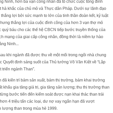
g Ninh, hơn ba vạn công nhân đã tổ chức cuộc tổng đình
lột hà khắc của chủ mỏ và Thực dân Pháp. Dưới sự lãnh đạo
hắng lợi bởi sức mạnh to lớn của tinh thần đoàn kết, kỷ luật
hưng thắng lợi của cuộc đình công của hơn 3 vạn thợ mỏ
ọc quý báu cho các thế hệ CBCN tiếp bước truyền thống của
ch mạng của giai cấp công nhân, đồng thời là niềm tự hào
ng Ninh...
au khi ngành đã được thu về một mối trong ngôi nhà chung
c Quyết định sáng suốt của Thủ tướng Võ Văn Kiệt về “Lập
át triển ngành Than”.
đã kiên trì bám sản xuất, bám thị trường, bám khai trường
hẩu gia tăng giá trị, gia tăng sản lượng; thu thị trường than
ùi từng bước tiến đến kiểm soát được nạn khai thác than trái
ơn 4 triệu tấn các loại, dư nợ vay ngắn hạn đã vượt
n lượng than trong mùa hè 1999.