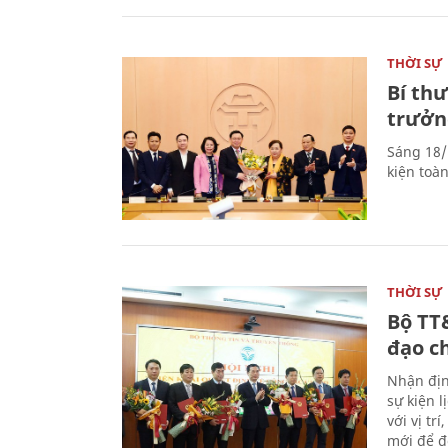
THỜI SỰ
Bí th
trưởn
Sáng 18/
kiện toà
THỜI SỰ
Bộ TT
đạo c
Nhận địn
sự kiện 
với vị tr
mới để đ