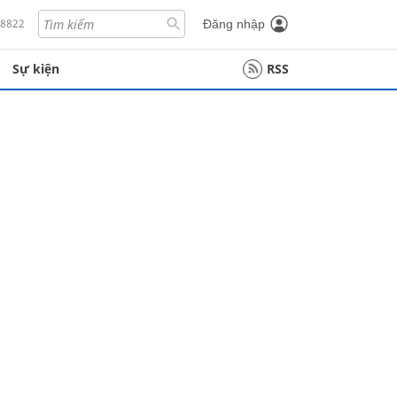
18822
Đăng nhập
Sự kiện
RSS