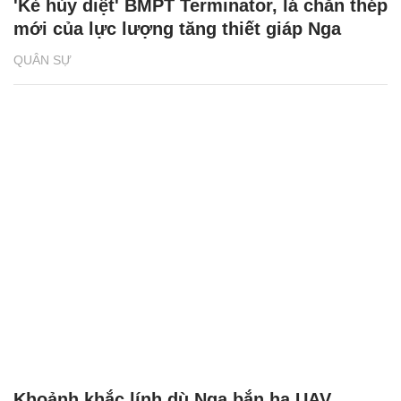
'Kẻ hủy diệt' BMPT Terminator, lá chắn thép
mới của lực lượng tăng thiết giáp Nga
QUÂN SỰ
Khoảnh khắc lính dù Nga bắn hạ UAV