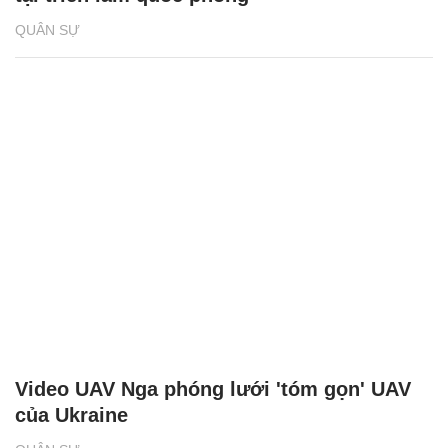
QUÂN SỰ
Video UAV Nga phóng lưới 'tóm gọn' UAV
của Ukraine