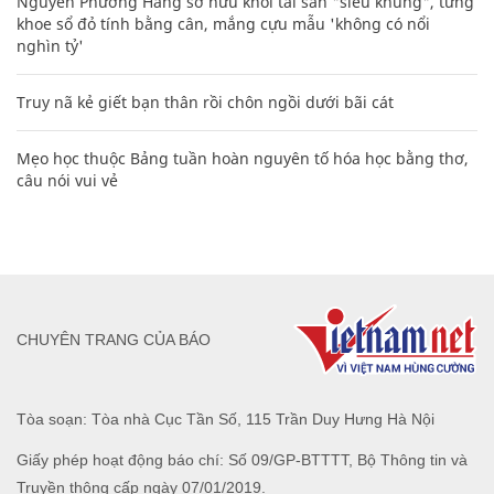
Nguyễn Phương Hằng sở hữu khối tài sản "siêu khủng", từng
khoe sổ đỏ tính bằng cân, mắng cựu mẫu 'không có nổi
nghìn tỷ'
Truy nã kẻ giết bạn thân rồi chôn ngồi dưới bãi cát
Mẹo học thuộc Bảng tuần hoàn nguyên tố hóa học bằng thơ,
câu nói vui vẻ
CHUYÊN TRANG CỦA BÁO
Tòa soạn: Tòa nhà Cục Tần Số, 115 Trần Duy Hưng Hà Nội
Giấy phép hoạt động báo chí: Số 09/GP-BTTTT, Bộ Thông tin và
Truyền thông cấp ngày 07/01/2019.