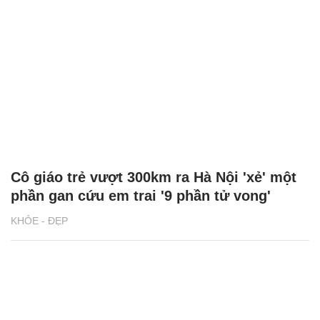
Cô giáo trẻ vượt 300km ra Hà Nội 'xẻ' một
phần gan cứu em trai '9 phần tử vong'
KHỎE - ĐẸP