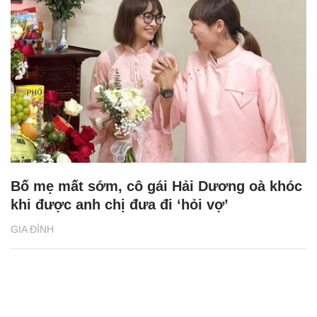
Bố mẹ mất sớm, cô gái Hải Dương oà khóc
khi được anh chị đưa đi ‘hỏi vợ’
GIA ĐÌNH