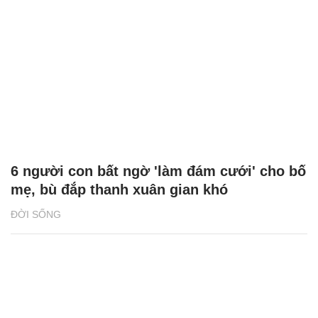
6 người con bất ngờ 'làm đám cưới' cho bố
mẹ, bù đắp thanh xuân gian khó
ĐỜI SỐNG