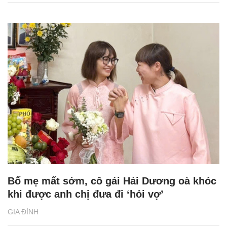
Bố mẹ mất sớm, cô gái Hải Dương oà khóc
khi được anh chị đưa đi ‘hỏi vợ’
GIA ĐÌNH