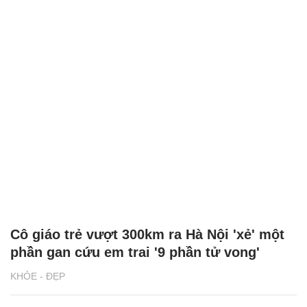
Cô giáo trẻ vượt 300km ra Hà Nội 'xẻ' một
phần gan cứu em trai '9 phần tử vong'
KHỎE - ĐẸP