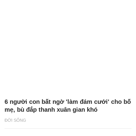
6 người con bất ngờ 'làm đám cưới' cho bố
mẹ, bù đắp thanh xuân gian khó
ĐỜI SỐNG