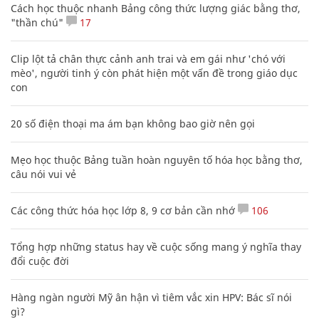
Cách học thuộc nhanh Bảng công thức lượng giác bằng thơ,
"thần chú"
17
Clip lột tả chân thực cảnh anh trai và em gái như 'chó với
mèo', người tinh ý còn phát hiện một vấn đề trong giáo dục
con
20 số điện thoại ma ám bạn không bao giờ nên gọi
Mẹo học thuộc Bảng tuần hoàn nguyên tố hóa học bằng thơ,
câu nói vui vẻ
Các công thức hóa học lớp 8, 9 cơ bản cần nhớ
106
Tổng hợp những status hay về cuộc sống mang ý nghĩa thay
đổi cuộc đời
Hàng ngàn người Mỹ ân hận vì tiêm vắc xin HPV: Bác sĩ nói
gì?