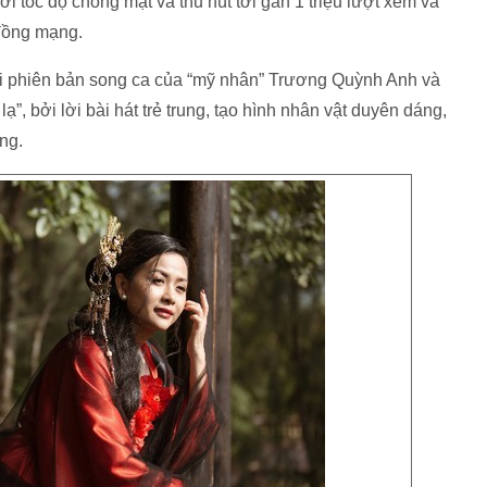
i tốc độ chóng mặt và thu hút tới gần 1 triệu lượt xem và
đồng mạng.
ới phiên bản song ca của “mỹ nhân” Trương Quỳnh Anh và
, bởi lời bài hát trẻ trung, tạo hình nhân vật duyên dáng,
ng.