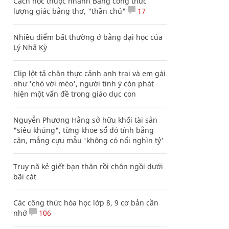
Cách học thuộc nhanh Bảng công thức
lượng giác bằng thơ, "thần chú"
17
Nhiều điểm bất thường ở bằng đại học của
Lý Nhã Kỳ
Clip lột tả chân thực cảnh anh trai và em gái
như 'chó với mèo', người tinh ý còn phát
hiện một vấn đề trong giáo dục con
Nguyễn Phương Hằng sở hữu khối tài sản
"siêu khủng", từng khoe sổ đỏ tính bằng
cân, mắng cựu mẫu 'không có nổi nghìn tỷ'
Truy nã kẻ giết bạn thân rồi chôn ngồi dưới
bãi cát
Các công thức hóa học lớp 8, 9 cơ bản cần
nhớ
106