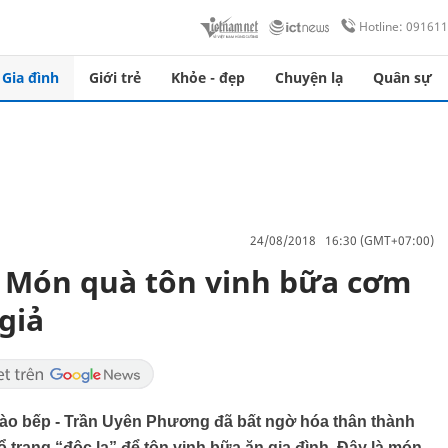
Hotline: 09161
Gia đình
Giới trẻ
Khỏe - đẹp
Chuyện lạ
Quân sự
24/08/2018 16:30 (GMT+07:00)
 Món quà tôn vinh bữa cơm
giả
ào bếp - Trần Uyên Phương đã bất ngờ hóa thân thành
trang “độc lạ” để tôn vinh bữa ăn gia đình. Đây là món