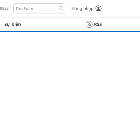
18822
Đăng nhập
Sự kiện
RSS