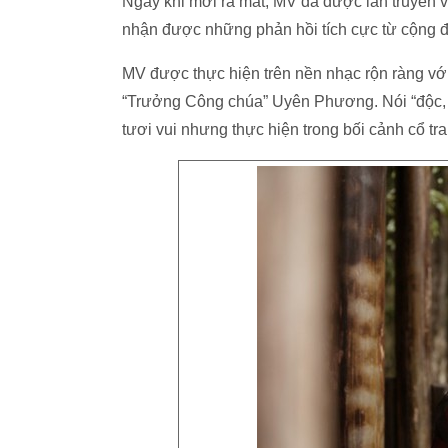
Ngay khi mới ra mắt, MV đã được lan truyền vớ
nhận được những phản hồi tích cực từ cộng 
MV được thực hiện trên nền nhạc rộn ràng v
“Trưởng Công chúa” Uyên Phương. Nói “độc, lạ”
tươi vui nhưng thực hiện trong bối cảnh cổ tra