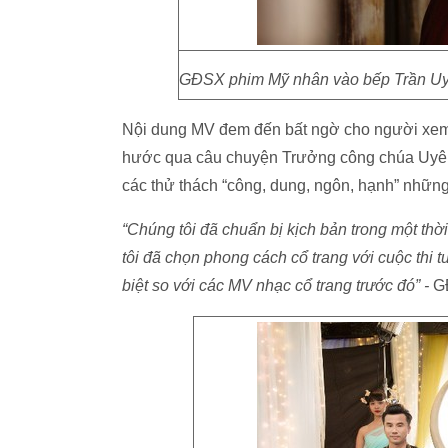
GĐSX phim Mỹ nhân vào bếp Trần Uyê
Nội dung MV đem đến bất ngờ cho người xem b
hước qua câu chuyện Trưởng công chúa Uyê
các thử thách “công, dung, ngôn, hạnh” nhữn
“Chúng tôi đã chuẩn bị kịch bản trong một thờ
tôi đã chọn phong cách cổ trang với cuộc thi t
biệt so với các MV nhạc cổ trang trước đó” -
GĐ