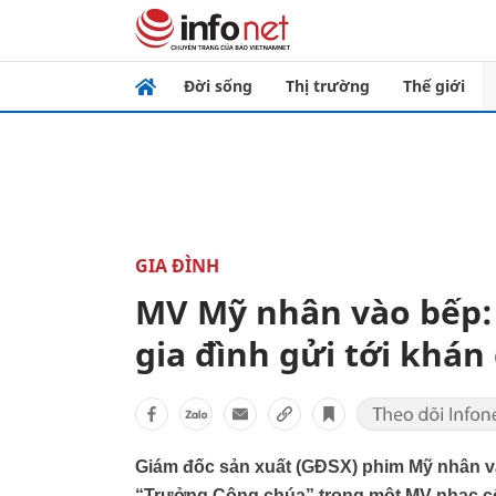
Đời sống
Thị trường
Thế giới
GIA ĐÌNH
MV Mỹ nhân vào bếp:
gia đình gửi tới khán 
Giám đốc sản xuất (GĐSX) phim Mỹ nhân v
“Trưởng Công chúa” trong một MV nhạc cổ 