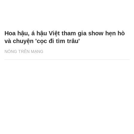
Hoa hậu, á hậu Việt tham gia show hẹn hò
và chuyện 'cọc đi tìm trâu'
NÓNG TRÊN MẠNG