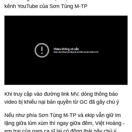
kênh YouTube của Sơn Tùng M-TP
Khi truy cập vào đường link MV, dòng thông báo
video bị khiếu nại bản quyền từ GC đã gây chú ý
Nếu như phía Sơn Tùng M-TP và ekip vẫn giữ im
lặng giữa lùm xùm thì ngay giữa đêm, Việt Hoàng -
em trai của nam ca sĩ lại có động thái gây chú ý.