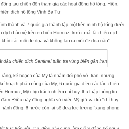
ều động tàu chiến đến tham gia các hoạt động hộ tống. Hiện,
chiến dịch hộ tống Vịnh Ba Tư.
ình thành và 7 quốc gia thành lập một liên minh hộ tống dưới
 dịch bảo vệ trên eo biển Hormuz, trước mắt là chiến dịch
khỏi các mối đe dọa và không tạo ra mối đe dọa nào”.
 đầu chiến dịch Sentinel tuần tra vùng biển gần Iran
a rằng, kế hoạch của Mỹ là nhằm đối phó với Iran, nhưng
 kế hoạch phân công của Mỹ, 6 quốc gia điều các tàu chiến
ển Hormuz, Mỹ chịu trách nhiệm chỉ huy, thu thập thông tin
o đảm. Điều này đồng nghĩa với việc Mỹ giữ vai trò “chỉ huy
ia hành động, 6 nước còn lại sẽ đưa lực lượng "xung phong
ột trực tiếp với Iran, điều này cũng làm giảm đáng kể nguy