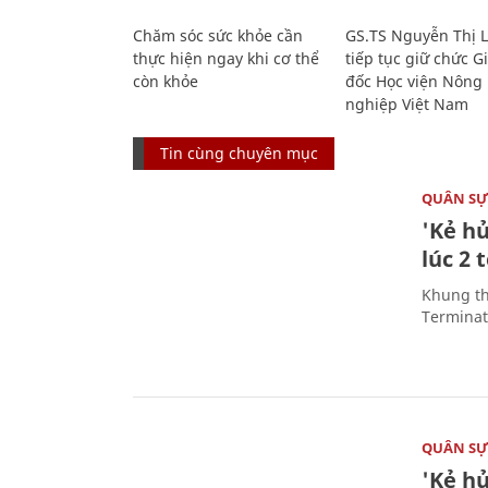
Chăm sóc sức khỏe cần
GS.TS Nguyễn Thị 
thực hiện ngay khi cơ thể
tiếp tục giữ chức 
còn khỏe
đốc Học viện Nông
nghiệp Việt Nam
Tin cùng chuyên mục
QUÂN S
'Kẻ h
lúc 2 
Khung th
Terminato
QUÂN S
'Kẻ h