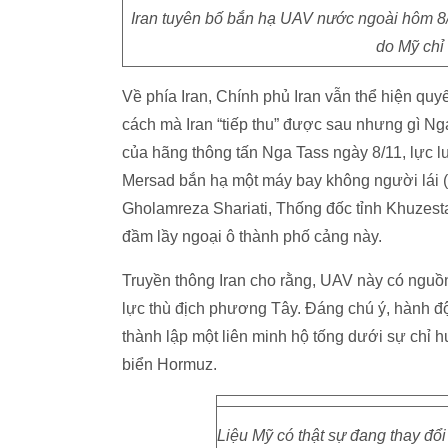
Iran tuyên bố bắn hạ UAV nước ngoài hôm 8/1
do Mỹ chỉ
Về phía Iran, Chính phủ Iran vẫn thể hiện qu
cách mà Iran “tiếp thu” được sau nhưng gì Nga
của hãng thông tấn Nga Tass ngày 8/11, lực 
Mersad bắn hạ một máy bay không người lái 
Gholamreza Shariati, Thống đốc tỉnh Khuzesta
đầm lầy ngoại ô thành phố cảng này.
Truyền thông Iran cho rằng, UAV này có nguồn
lực thù địch phương Tây. Đáng chú ý, hành độ
thành lập một liên minh hộ tống dưới sự chỉ h
biển Hormuz.
Liệu Mỹ có thật sự đang thay đ