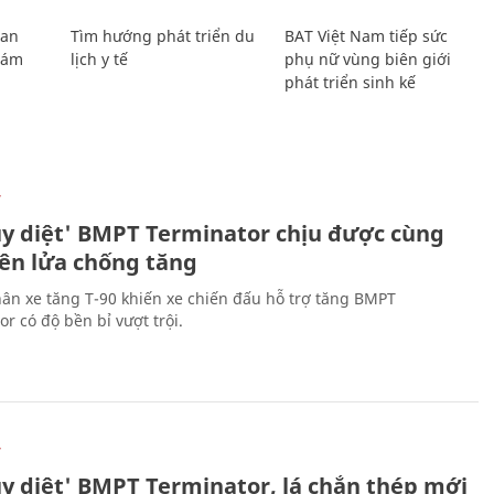
Lan
Tìm hướng phát triển du
BAT Việt Nam tiếp sức
Giám
lịch y tế
phụ nữ vùng biên giới
phát triển sinh kế
Ự
ủy diệt' BMPT Terminator chịu được cùng
tên lửa chống tăng
ân xe tăng T-90 khiến xe chiến đấu hỗ trợ tăng BMPT
r có độ bền bỉ vượt trội.
Ự
ủy diệt' BMPT Terminator, lá chắn thép mới