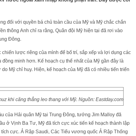
ọng đối với quyền bá chủ toàn cầu của Mỹ và Mỹ chắc chắn
n thông Anh chỉ ra rằng, Quân đội Mỹ hiện tại đã rơi vào
rung Đông.
chiến lược riêng của mình để bố trí, sắp xếp và lợi dụng các
 đồng minh hơn. Kế hoạch cụ thể nhất của Mỹ gần đây là
ư do Mỹ chỉ huy. Hiện, kế hoạch của Mỹ đã có nhiều tiến triển
muz khi căng thẳng leo thang với Mỹ. Nguồn: Eastday.com
đầu của Hải quân Mỹ tại Trung Đông, tướng Jim Malloy đã
ầu ở Vịnh Ba Tư, Mỹ đã tích cực xúc tiến kế hoạch thành lập
iển tích cực. Ả Rập Saudi, Các Tiểu vương quốc Ả Rập Thống