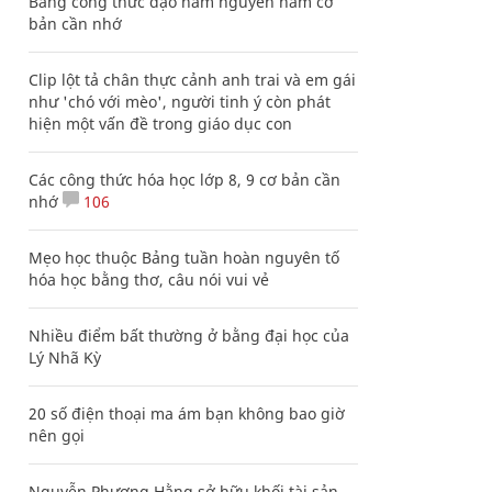
Bảng công thức đạo hàm nguyên hàm cơ
bản cần nhớ
Clip lột tả chân thực cảnh anh trai và em gái
như 'chó với mèo', người tinh ý còn phát
hiện một vấn đề trong giáo dục con
Các công thức hóa học lớp 8, 9 cơ bản cần
nhớ
106
Mẹo học thuộc Bảng tuần hoàn nguyên tố
hóa học bằng thơ, câu nói vui vẻ
Nhiều điểm bất thường ở bằng đại học của
Lý Nhã Kỳ
20 số điện thoại ma ám bạn không bao giờ
nên gọi
Nguyễn Phương Hằng sở hữu khối tài sản