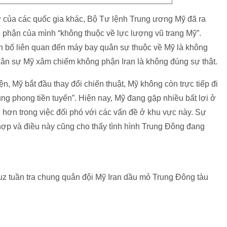
 sự của các quốc gia khác, Bộ Tư lệnh Trung ương Mỹ đã ra
g phận của mình “không thuộc về lực lượng vũ trang Mỹ”.
ên bố liên quan đến máy bay quân sự thuộc về Mỹ là không
quân sự Mỹ xâm chiếm không phận Iran là không đúng sự thật.
ện, Mỹ bắt đầu thay đổi chiến thuật, Mỹ không còn trực tiếp đi
ng phong tiền tuyến”. Hiện nay, Mỹ đang gặp nhiều bất lợi ở
 hơn trong việc đối phó với các vấn đề ở khu vực này. Sự
 hợp và điều này cũng cho thấy tình hình Trung Đông đang
z tuần tra chung quân đội Mỹ Iran dầu mỏ Trung Đông tàu