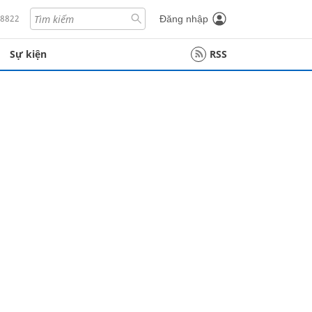
18822
Đăng nhập
Sự kiện
RSS