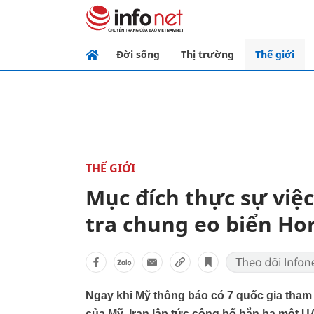
Đời sống
Thị trường
Thế giới
THẾ GIỚI
Mục đích thực sự việc
tra chung eo biển Hor
Ngay khi Mỹ thông báo có 7 quốc gia tham 
của Mỹ, Iran lập tức công bố bắn hạ một 