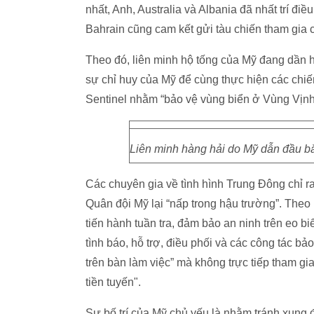
nhất, Anh, Australia và Albania đã nhất trí đi
Bahrain cũng cam kết gửi tàu chiến tham gia 
Theo đó, liên minh hộ tống của Mỹ đang dần h
sự chỉ huy của Mỹ để cùng thực hiện các chiến
Sentinel nhằm “bảo vệ vùng biển ở Vùng Vịnh 
Liên minh hàng hải do Mỹ dẫn đầu bắt
Các chuyên gia về tình hình Trung Đông chỉ r
Quân đội Mỹ lại “nấp trong hậu trường”. Theo
tiến hành tuần tra, đảm bảo an ninh trên eo bi
tình báo, hỗ trợ, điều phối và các công tác bả
trên bàn làm việc” mà không trực tiếp tham g
tiền tuyến".
Sự bố trí của Mỹ chủ yếu là nhằm tránh xung đ