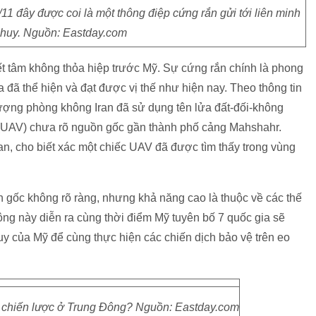
1 đây được coi là một thông điệp cứng rắn gửi tới liên minh
 huy. Nguồn: Eastday.com
yết tâm không thỏa hiệp trước Mỹ. Sự cứng rắn chính là phong
 đã thể hiện và đạt được vị thế như hiện nay. Theo thông tin
lượng phòng không Iran đã sử dụng tên lửa đất-đối-không
(UAV) chưa rõ nguồn gốc gần thành phố cảng Mahshahr.
n, cho biết xác một chiếc UAV đã được tìm thấy trong vùng
 gốc không rõ ràng, nhưng khả năng cao là thuộc về các thế
ng này diễn ra cùng thời điểm Mỹ tuyên bố 7 quốc gia sẽ
uy của Mỹ để cùng thực hiện các chiến dịch bảo vệ trên eo
ổi chiến lược ở Trung Đông? Nguồn: Eastday.com