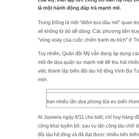
là một hành động đáp trả mạnh mẽ.
Trung Đông là một “điểm tựa dầu mỏ” quan tr
sẽ không từ bỏ dễ dàng. Các phương tiện truyề
“vòng xoáy của cuộc chiến tranh du kích” ở T
Tuy nhiên, Quân đội Mỹ vẫn đang áp dụng các 
mối đe dọa quân sự mạnh mẽ để thu hút nhiều
việc thành lập biên đội tàu hộ tống Vịnh Ba T
mới.
Iran nhiều lần dọa phong tỏa eo biển Hor
Al Jazeera ngày 8/11 cho biết, chỉ huy hàng 
công khai tuyên bố, sau vụ tấn công tàu chở d
đội tàu hộ tống và đã đạt được nhiều tiến tr