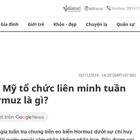
Hotline: 09161
Gia đình
Giới trẻ
Khỏe - đẹp
Chuyện lạ
Quân sự
10/11/2019 14:30 (GMT+07:00)
 Mỹ tổ chức liên minh tuần
muz là gì?
gia tuần tra chung trên eo biển Hormuz dưới sự chỉ huy
UAV nước ngoài xâm nhập không phận Iran. Đây được coi