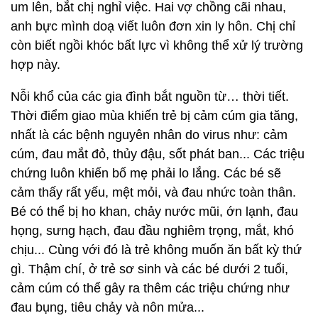
um lên, bắt chị nghỉ việc. Hai vợ chồng cãi nhau,
anh bực mình doạ viết luôn đơn xin ly hôn. Chị chỉ
còn biết ngồi khóc bất lực vì không thể xử lý trường
hợp này.
Nỗi khổ của các gia đình bắt nguồn từ… thời tiết.
Thời điểm giao mùa khiến trẻ bị cảm cúm gia tăng,
nhất là các bệnh nguyên nhân do virus như: cảm
cúm, đau mắt đỏ, thủy đậu, sốt phát ban... Các triệu
chứng luôn khiến bố mẹ phải lo lắng. Các bé sẽ
cảm thấy rất yếu, mệt mỏi, và đau nhức toàn thân.
Bé có thể bị ho khan, chảy nước mũi, ớn lạnh, đau
họng, sưng hạch, đau đầu nghiêm trọng, mắt, khó
chịu... Cùng với đó là trẻ không muốn ăn bất kỳ thứ
gì. Thậm chí, ở trẻ sơ sinh và các bé dưới 2 tuổi,
cảm cúm có thể gây ra thêm các triệu chứng như
đau bụng, tiêu chảy và nôn mửa...