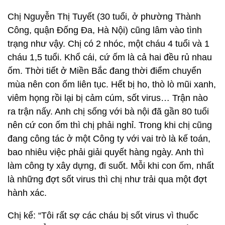
Chị Nguyễn Thị Tuyết (30 tuổi, ở phường Thành
Công, quận Đống Đa, Hà Nội) cũng lâm vào tình
trạng như vậy. Chị có 2 nhóc, một cháu 4 tuổi và 1
cháu 1,5 tuổi. Khổ cái, cứ ốm là cả hai đều rủ nhau
ốm. Thời tiết ở Miền Bắc đang thời điểm chuyển
mùa nên con ốm liên tục. Hết bị ho, thò lò mũi xanh,
viêm họng rồi lại bị cảm cúm, sốt virus… Trận nào
ra trận nấy. Anh chị sống với bà nội đã gần 80 tuổi
nên cứ con ốm thì chị phải nghỉ. Trong khi chị cũng
đang công tác ở một Công ty với vai trò là kế toán,
bao nhiêu việc phải giải quyết hàng ngày. Anh thì
làm công ty xây dựng, đi suốt. Mỗi khi con ốm, nhất
là những đợt sốt virus thì chị như trải qua một đợt
hành xác.
Chị kể: “Tôi rất sợ các cháu bị sốt virus vì thuốc