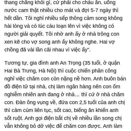
thang chẳng khỏi gì, cứ phải cho cháu ăn, uống
nước cam thật nhiều cho mát và đợi 5-7 ngày thì
hết dần. Tôi nghỉ nhiều sếp thông cảm song không
hài lòng và có lúc cáu loạn lên vì việc không có
người giải quyết. Tôi nhờ anh ấy ở nhà trông con
xen kẽ cho vợ song anh ấy không nghe. Hai vợ
chồng đã vài lần cãi nhau vì việc ấy”.
Tương tự, gia đình anh An Trọng (35 tuổi, ở quận
Hai Bà Trưng, Hà Nội) thì cuộc chiến phân công
nghỉ việc chăm con còn nặng nề hơn. Anh buôn bán
đồ điện tử tại nhà, chị làm ngân hàng nên con ốm
nghiễm nhiên anh đang ở nhà… thì cứ ở nhà chăm
con. Đàn ông vụng về, đứa con 2,5 tuổi của anh chị
thì cảm cúm liên tục, sốt cao, biếng ăn khiến anh
sốt ruột. Anh gọi điện bắt chị về nhiều lần song chị
vẫn không bỏ dở việc để chăm con được. Anh làm