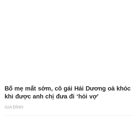
Bố mẹ mất sớm, cô gái Hải Dương oà khóc
khi được anh chị đưa đi ‘hỏi vợ’
GIA ĐÌNH