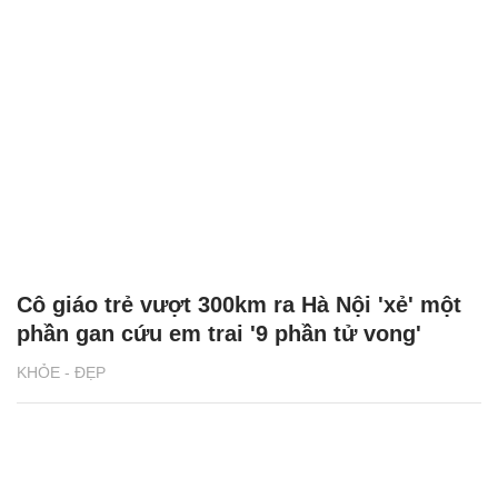
Cô giáo trẻ vượt 300km ra Hà Nội 'xẻ' một
phần gan cứu em trai '9 phần tử vong'
KHỎE - ĐẸP