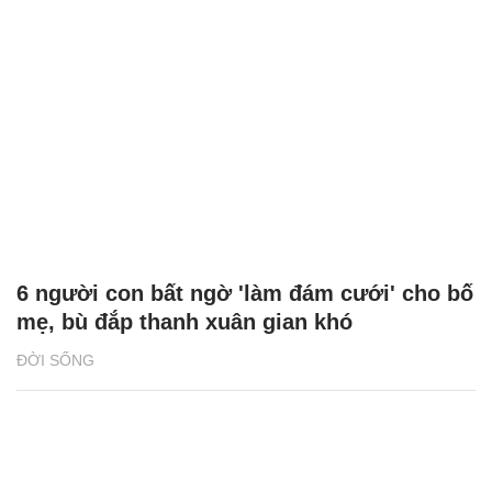
6 người con bất ngờ 'làm đám cưới' cho bố
mẹ, bù đắp thanh xuân gian khó
ĐỜI SỐNG