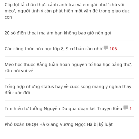
Clip lột tả chân thực cảnh anh trai và em gái như 'chó với
mèo', người tinh ý còn phát hiện một vấn đề trong giáo dục
con
20 số điện thoại ma ám bạn không bao giờ nên gọi
Các công thức hóa học lớp 8, 9 cơ bản cần nhớ
106
Mẹo học thuộc Bảng tuần hoàn nguyên tố hóa học bằng thơ,
câu nói vui vẻ
Tổng hợp những status hay về cuộc sống mang ý nghĩa thay
đổi cuộc đời
Tìm hiểu tư tưởng Nguyễn Du qua đoạn kết Truyện Kiều
1
Phó Đoàn ĐBQH Hà Giang Vương Ngọc Hà bị kỷ luật