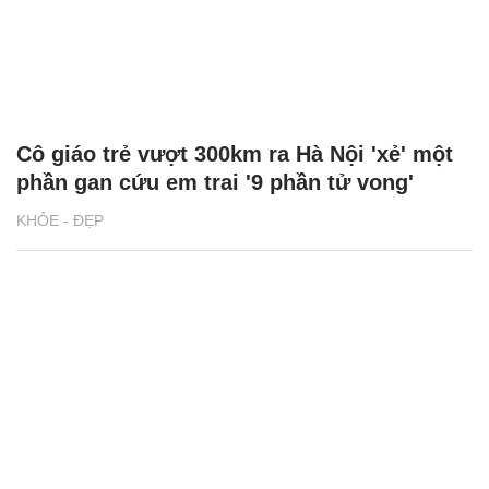
Cô giáo trẻ vượt 300km ra Hà Nội 'xẻ' một
phần gan cứu em trai '9 phần tử vong'
KHỎE - ĐẸP