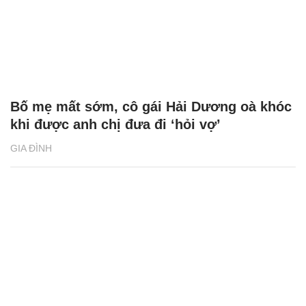
Bố mẹ mất sớm, cô gái Hải Dương oà khóc
khi được anh chị đưa đi ‘hỏi vợ’
GIA ĐÌNH