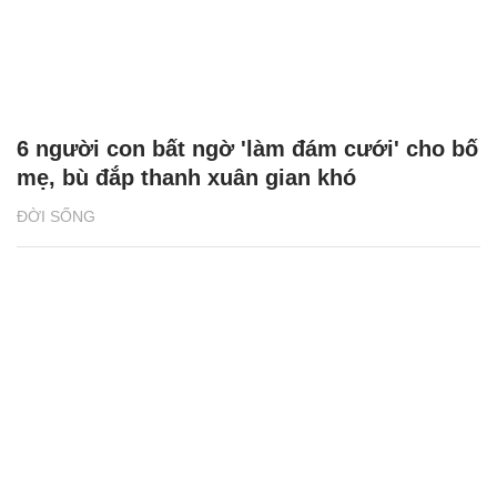
6 người con bất ngờ 'làm đám cưới' cho bố
mẹ, bù đắp thanh xuân gian khó
ĐỜI SỐNG