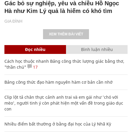
Gác bỏ sự nghiệp, yêu và chiều Hồ Ngọc
Hà như Kim Lý quả là hiếm có khó tìm
GIA ĐÌNH
XEM THÊM BÀI VIẾT
Đọc nhiều
Bình luận nhiều
Cách học thuộc nhanh Bảng công thức lượng giác bằng thơ,
"thần chú"
17
Bảng công thức đạo hàm nguyên hàm cơ bản cần nhớ
Clip lột tả chân thực cảnh anh trai và em gái như 'chó với
mèo', người tinh ý còn phát hiện một vấn đề trong giáo dục
con
Nhiều điểm bất thường ở bằng đại học của Lý Nhã Kỳ