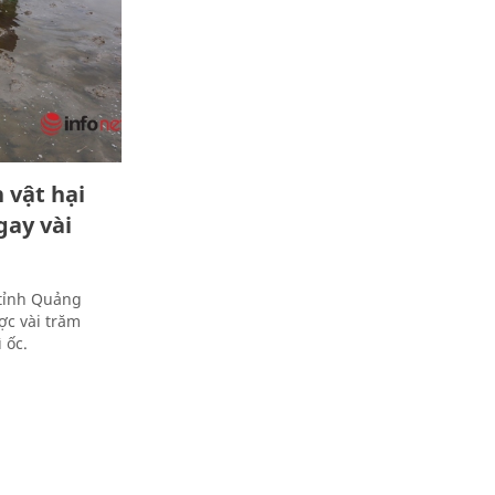
 vật hại
gay vài
tỉnh Quảng
ợc vài trăm
 ốc.