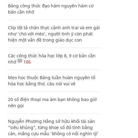
Bảng công thức đạo hàm nguyên hàm cơ
bản cần nhớ
Clip lột tả chân thực cảnh anh trai và em gái
như 'chó với mèo', người tinh ý còn phát
hiện một vấn đề trong giáo dục con
Các công thức hóa học lớp 8, 9 cơ bản cần
nhớ
106
Mẹo học thuộc Bảng tuần hoàn nguyên tố
hóa học bằng thơ, câu nói vui vẻ
20 số điện thoại ma ám bạn không bao giờ
nên gọi
Nguyễn Phương Hằng sở hữu khối tài sản
"siêu khủng", từng khoe sổ đỏ tính bằng
cân, mắng cựu mẫu 'không có nổi nghìn tỷ'