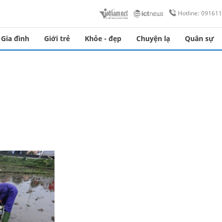
Hotline: 09161
Gia đình
Giới trẻ
Khỏe - đẹp
Chuyện lạ
Quân sự