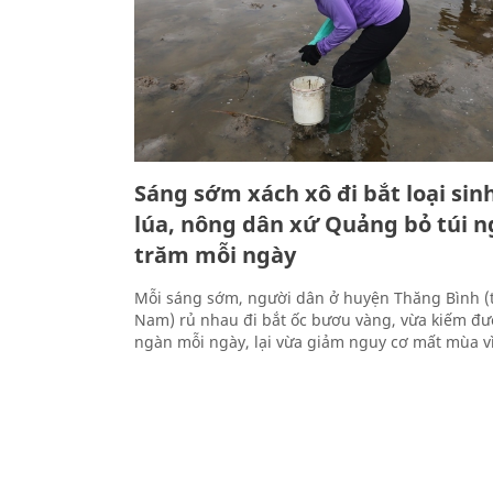
Sáng sớm xách xô đi bắt loại sinh
lúa, nông dân xứ Quảng bỏ túi n
trăm mỗi ngày
Mỗi sáng sớm, người dân ở huyện Thăng Bình (
Nam) rủ nhau đi bắt ốc bươu vàng, vừa kiếm đư
ngàn mỗi ngày, lại vừa giảm nguy cơ mất mùa vì