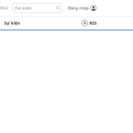
18822
Đăng nhập
Sự kiện
RSS