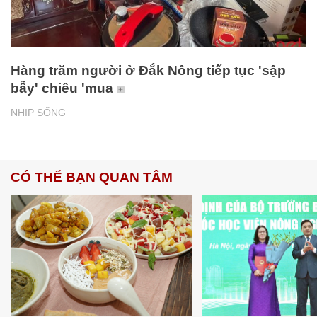
Hàng trăm người ở Đắk Nông tiếp tục 'sập
bẫy' chiêu 'mua
NHỊP SỐNG
CÓ THỂ BẠN QUAN TÂM