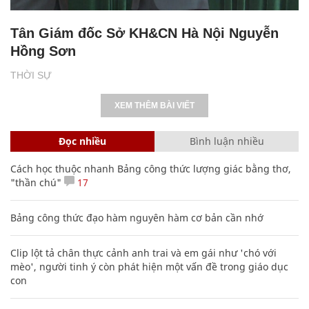
Tân Giám đốc Sở KH&CN Hà Nội Nguyễn
Hồng Sơn
THỜI SỰ
XEM THÊM BÀI VIẾT
Đọc nhiều
Bình luận nhiều
Cách học thuộc nhanh Bảng công thức lượng giác bằng thơ,
"thần chú"
17
Bảng công thức đạo hàm nguyên hàm cơ bản cần nhớ
Clip lột tả chân thực cảnh anh trai và em gái như 'chó với
mèo', người tinh ý còn phát hiện một vấn đề trong giáo dục
con