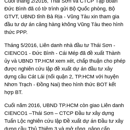
Cuối tháng 2/2016, Thái Sơn và CTCP Tập đoàn
Đức Bình đã có tờ trình gửi Bộ Quốc phòng, Bộ
GTVT, UBND tỉnh Bà Rịa - Vũng Tàu xin tham gia
đầu tư dự án cảng hàng không Vũng Tàu theo hình
thức PPP.
Tháng 5/2016, Liên danh nhà đầu tư Thái Sơn -
CIENCO1 - Đức Bình - Cái Mép đã đề xuất Thành
ủy và UBND TP.HCM xem xét, chấp thuận cho phép
được nghiên cứu lập đề xuất dự án đầu tư xây
dựng cầu Cát Lái (nối quận 2, TP.HCM với huyện
Nhơn Trạch - Đồng Nai) theo hình thức BOT kết
hợp BT.
Cuối năm 2016, UBND TP.HCM còn giao Liên danh
CIENCO1 –Thái Sơn – CTCP Đầu tư xây dựng
Tuấn Lộc nghiên cứu lập Đề xuất dự án Đầu tư xây
dựng cầu Thủ Thiêm 3 và mở rộng, nâng cấp