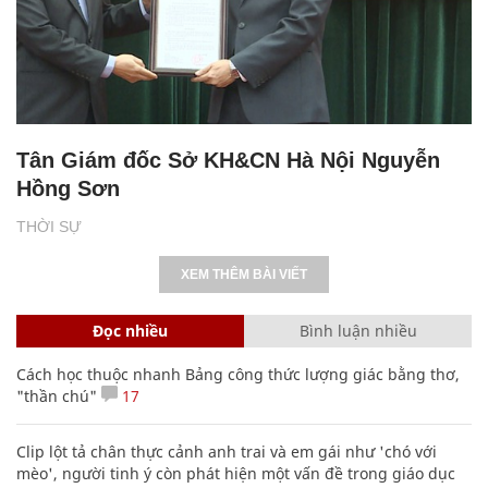
Tân Giám đốc Sở KH&CN Hà Nội Nguyễn
Hồng Sơn
THỜI SỰ
XEM THÊM BÀI VIẾT
Đọc nhiều
Bình luận nhiều
Cách học thuộc nhanh Bảng công thức lượng giác bằng thơ,
"thần chú"
17
Clip lột tả chân thực cảnh anh trai và em gái như 'chó với
mèo', người tinh ý còn phát hiện một vấn đề trong giáo dục