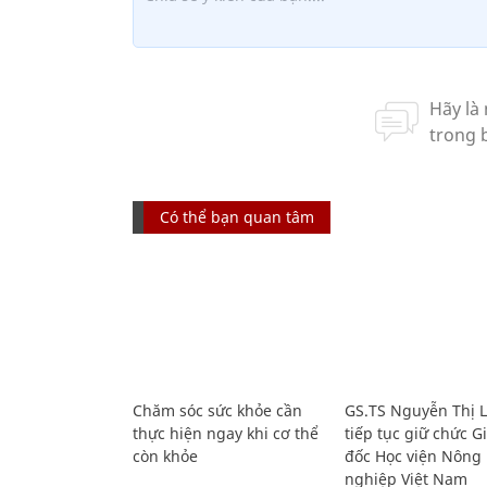
Có thể bạn quan tâm
Chăm sóc sức khỏe cần
GS.TS Nguyễn Thị 
thực hiện ngay khi cơ thể
tiếp tục giữ chức 
còn khỏe
đốc Học viện Nông
nghiệp Việt Nam