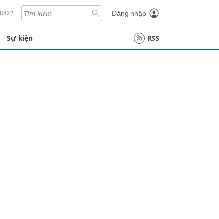
18822
Đăng nhập
Sự kiện
RSS