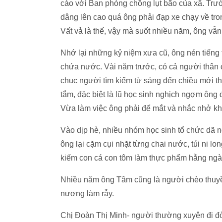
cáo với Ban phòng chồng lụt bão của xã. Trước
dâng lên cao quá ông phải đạp xe chạy về tron
Vất vả là thế, vậy mà suốt nhiều năm, ông vẫn
Nhớ lại những kỷ niệm xưa cũ, ông nén tiếng
chứa nước. Vài năm trước, có cả người thân 
chục người tìm kiếm từ sáng đến chiều mới th
tắm, đặc biệt là lũ học sinh nghịch ngợm ô
Vừa làm việc ông phải để mắt và nhắc nhở kh
Vào dịp hè, nhiều nhóm học sinh tổ chức dã n
ông lại cặm cụi nhặt từng chai nước, túi ni lo
kiếm con cá con tôm làm thực phẩm hằng ngà
Nhiều năm ông Tâm cũng là người chèo thuyề
nương làm rẫy.
Chị Đoàn Thị Minh- người thường xuyên đi đò