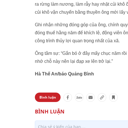
ra rừng làm nương, làm rẫy hay nhặt củi khô 
củi khô vận chuyển bằng thuyền ông mới lấy và
Ghi nhận những đóng góp của ông, chính quy
đóng thuế hằng năm để khích lệ, động viên ô
công trình thủy lợi quan trọng nhất của xã.
Ông tâm sự: “Gắn bó ở đây mấy chục năm rồi nê
nhớ chỗ này nên lại đạp xe lên trở lại.”
Hà Thế An/báo Quảng Bình
Bình luận