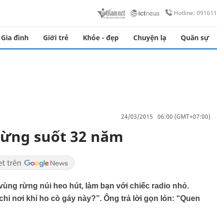
Hotline: 09161
Gia đình
Giới trẻ
Khỏe - đẹp
Chuyện lạ
Quân sự
24/03/2015 06:00 (GMT+07:00)
rừng suốt 32 năm
ùng rừng núi heo hút, làm bạn với chiếc radio nhỏ.
hi nơi khỉ ho cò gáy này?”. Ông trả lời gọn lỏn: “Quen