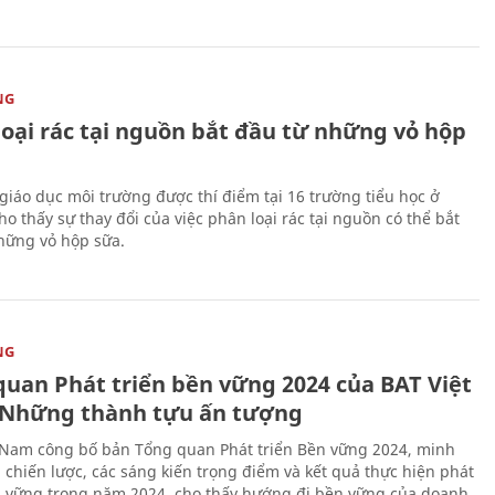
NG
loại rác tại nguồn bắt đầu từ những vỏ hộp
giáo dục môi trường được thí điểm tại 16 trường tiểu học ở
o thấy sự thay đổi của việc phân loại rác tại nguồn có thể bắt
hững vỏ hộp sữa.
NG
quan Phát triển bền vững 2024 của BAT Việt
Những thành tựu ấn tượng
 Nam công bố bản Tổng quan Phát triển Bền vững 2024, minh
 chiến lược, các sáng kiến trọng điểm và kết quả thực hiện phát
n vững trong năm 2024, cho thấy hướng đi bền vững của doanh