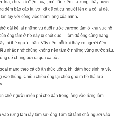
 kia, chưa có điện thoại, mỗi lần kiểm tra xong, thấy nước
g đêm báo cáo lại với xã để xã cử người lên gia cố lại đê.
 tận tụy với công việc thầm lặng của minh.
 thở dài kể lại những vụ đuối nước thương tâm ở khu vực hồ
của ông tắm ở hồ này bị chết đuối. Hôm đó ông cùng hàng
ấy thi thể người thân. Vậy nên mỗi khi thấy có người đến
ng đều nhắc nhở chúng không nên tắm ở những vùng nước sâu.
ông để chúng bơi ra quá xa bờ.
goại mang theo cả đồ ăn thức uống. khi đám học sinh ra về,
ng vào thùng. Chiều chiều ông lại chèo ghe ra hồ thả lưới
y.
n chở người miễn phí cho dân trong làng vào rừng làm
 vào rừng làm rẫy tâm sự- ông Tâm tốt lắm! chở người vào