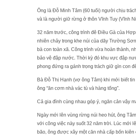
Ông là Đỗ Minh Tâm (60 tuổi) người chịu trác
và là người giữ rừng ở thôn Vĩnh Tuy (Vĩnh N
32 năm trước, công trình đê Điều Gà của Hợp
nhiên chảy trong khe núi của dãy Trường Sơn
bà con toàn xã. Công trình vừa hoàn thành, 
bảo vệ đập nước. Thời kỳ đó khu vực đập nướ
phong đứng ra gánh trọng trách giữ gìn con đ
Bà Đỗ Thị Hạnh (vợ ông Tâm) khi mới biết tin
ông “ăn cơm nhà vác tù và hàng tổng”.
Cả gia đình cùng nhau góp ý, ngăn cản vậy mà
Ngày mới lên vùng rừng núi heo hút, ông Tâ
với công việc này suốt 32 năm trời. Lúc mới 
bão, ông được xây một căn nhà cấp bốn kiên 