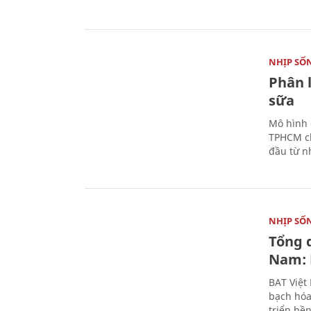
NHỊP SỐ
Phân 
sữa
Mô hình 
TPHCM ch
đầu từ n
NHỊP SỐ
Tổng 
Nam: 
BAT Việt
bạch hóa
triển bề