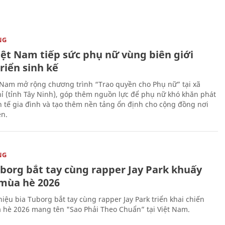
NG
iệt Nam tiếp sức phụ nữ vùng biên giới
riển sinh kế
 Nam mở rộng chương trình “Trao quyền cho Phụ nữ” tại xã
ỉ (tỉnh Tây Ninh), góp thêm nguồn lực để phụ nữ khó khăn phát
nh tế gia đình và tạo thêm nền tảng ổn định cho cộng đồng nơi
ên.
NG
uborg bắt tay cùng rapper Jay Park khuấy
mùa hè 2026
iệu bia Tuborg bắt tay cùng rapper Jay Park triển khai chiến
 hè 2026 mang tên "Sao Phải Theo Chuẩn” tại Việt Nam.