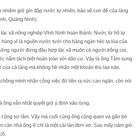
h nhiệm giữ gìn đập nước tự nhiên, bảo vệ con đê của làng
inh, Quảng Ninh).
 tác xã nông nghiệp Vĩnh Ninh hoàn thành. Nước từ hồ tự
 hùng vĩ là nguồn nước tưới cho hàng ngàn héc ta lúa của
những người đứng đầu hợp tác xã muốn có người trông coi,
c nằm tách biệt hoàn toàn với dân cư. Vậy là ông Tâm xung
ê của cả làng mà không hề nhận một khoản thù lao nào.
 chồng mình nhận công việc đó liền ra sức can ngăn, còn nói
 ông vẫn nhất quyết giữ ý định vào rừng.
m cũng sợ lắm. Vậy mà cuối cùng ông cũng quen và gắn bó
lên căn nhà ông ở chỉ là một cái lán đơn sơ. Sau mấy năm gió
cố.