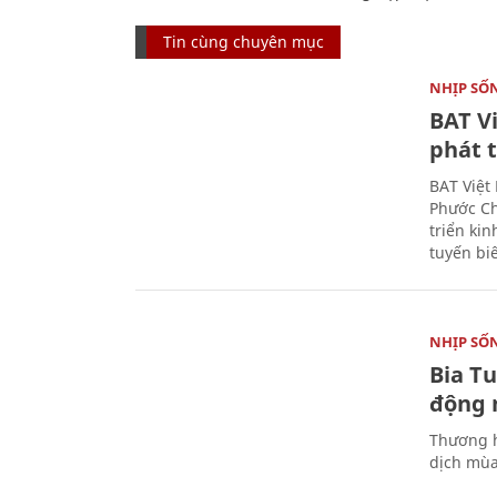
Tin cùng chuyên mục
NHỊP SỐ
BAT V
phát t
BAT Việt
Phước Ch
triển ki
tuyến bi
NHỊP SỐ
Bia T
động 
Thương h
dịch mùa