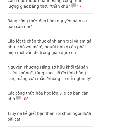
Cách học thuộc nhanh Bảng công thức
lượng giác bằng thơ, "thần chú"
17
Bảng công thức đạo hàm nguyên hàm cơ
bản cần nhớ
Clip lột tả chân thực cảnh anh trai và em gái
như 'chó với mèo', người tinh ý còn phát
hiện một vấn đề trong giáo dục con
Nguyễn Phương Hằng sở hữu khối tài sản
"siêu khủng", từng khoe sổ đỏ tính bằng
cân, mắng cựu mẫu 'không có nổi nghìn tỷ'
Các công thức hóa học lớp 8, 9 cơ bản cần
nhớ
106
Truy nã kẻ giết bạn thân rồi chôn ngồi dưới
bãi cát