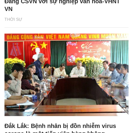
Đảng CSVN với sự nghiệp văn hóa-VHNT
VN
THỜI SỰ
Đắk Lắk: Bệnh nhân bị đồn nhiễm virus