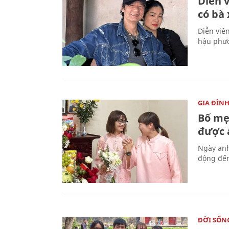
Diễn 
có bà
Diễn viê
hậu phươ
GIA ĐÌN
Bố mẹ
được a
Ngày anh
động đến
ĐỜI SỐN