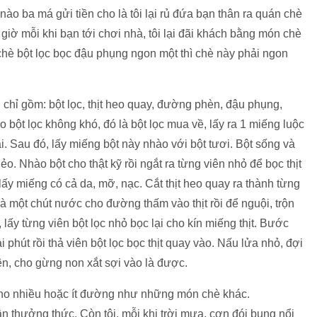
nào ba má gửi tiền cho là tôi lại rủ đứa bạn thân ra quán chè
y giờ mỗi khi bạn tới chơi nhà, tôi lại đãi khách bằng món chè
hè bột lọc bọc đậu phụng ngon một thì chè này phải ngon
 chỉ gồm: bột lọc, thịt heo quay, đường phèn, đậu phụng,
bột lọc không khó, đó là bột lọc mua về, lấy ra 1 miếng luộc
i. Sau đó, lấy miếng bột này nhào với bột tươi. Bột sống và
dẻo. Nhào bột cho thật kỹ rồi ngắt ra từng viên nhỏ để bọc thịt
ý lấy miếng có cả da, mỡ, nạc. Cắt thịt heo quay ra thành từng
à một chút nước cho đường thấm vào thịt rồi để nguội, trộn
lấy từng viên bột lọc nhỏ bọc lại cho kín miếng thịt. Bước
phút rồi thả viên bột lọc bọc thịt quay vào. Nấu lửa nhỏ, đợi
lên, cho gừng non xắt sợi vào là được.
 cho nhiều hoặc ít đường như những món chè khác.
 thưởng thức. Còn tôi, mỗi khi trời mưa, cơn đói bụng nổi