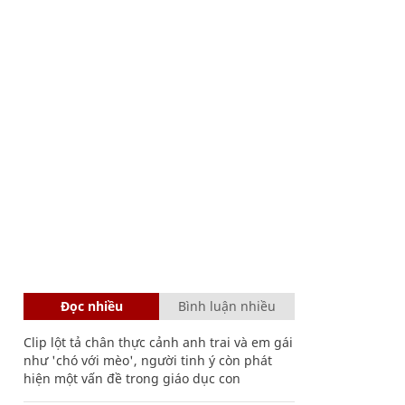
Đọc nhiều
Bình luận nhiều
Clip lột tả chân thực cảnh anh trai và em gái
như 'chó với mèo', người tinh ý còn phát
hiện một vấn đề trong giáo dục con