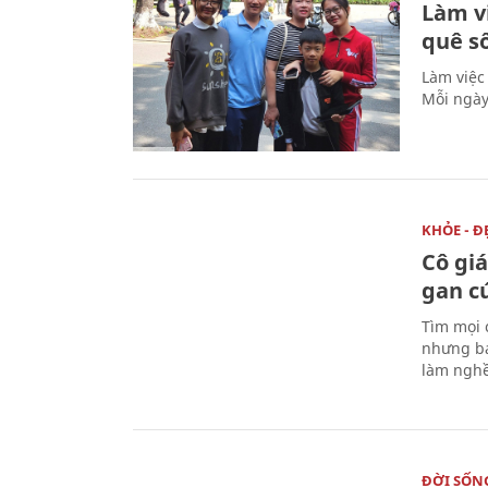
Làm v
quê s
Làm việc
Mỗi ngày
KHỎE - Đ
Cô gi
gan c
Tìm mọi 
nhưng bá
làm nghề
ĐỜI SỐN