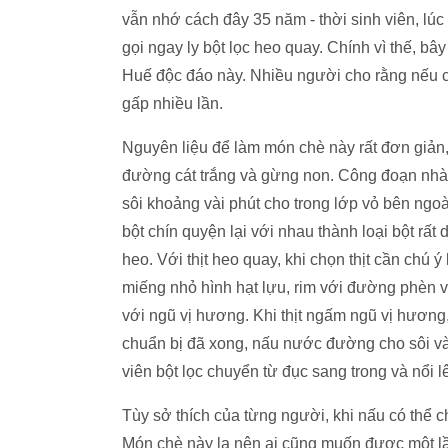
vẫn nhớ cách đây 35 năm - thời sinh viên, lúc 
gọi ngay ly bột lọc heo quay. Chính vì thế, bâ
Huế độc đáo này. Nhiều người cho rằng nếu c
gấp nhiều lần.
Nguyên liệu để làm món chè này rất đơn giản,
đường cát trắng và gừng non. Công đoạn nhào 
sôi khoảng vài phút cho trong lớp vỏ bên ngoà
bột chín quyện lại với nhau thành loại bột rất 
heo. Với thịt heo quay, khi chọn thịt cần chú 
miếng nhỏ hình hạt lựu, rim với đường phèn v
với ngũ vị hương. Khi thịt ngấm ngũ vị hương, 
chuẩn bị đã xong, nấu nước đường cho sôi vài 
viên bột lọc chuyển từ đục sang trong và nổi 
Tùy sở thích của từng người, khi nấu có thể
Món chè này lạ nên ai cũng muốn được một lần