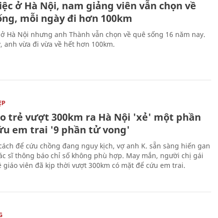
iệc ở Hà Nội, nam giảng viên vẫn chọn về
ống, mỗi ngày đi hơn 100km
 ở Hà Nội nhưng anh Thành vẫn chọn về quê sống 16 năm nay.
, anh vừa đi vừa về hết hơn 100km.
ẸP
áo trẻ vượt 300km ra Hà Nội 'xẻ' một phần
ứu em trai '9 phần tử vong'
cách để cứu chồng đang nguy kịch, vợ anh K. sẵn sàng hiến gan
c sĩ thông báo chỉ số không phù hợp. May mắn, người chị gái
 giáo viên đã kịp thời vượt 300km có mặt để cứu em trai.
G