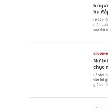
6 ngư
bù đắ
Lễ kỷ ni
món quà 
của đại g
GIA ĐÌN
Nữ biê
chục 
Bỏ việc 
vàn lời 
giúp chồ