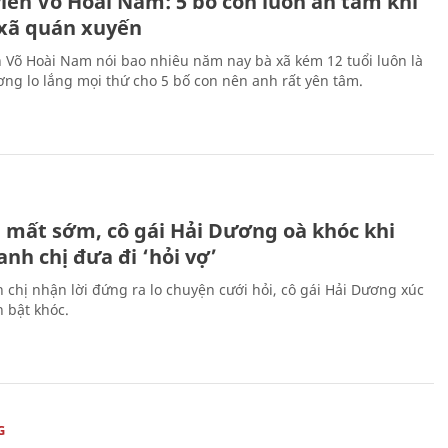
viên Võ Hoài Nam: 5 bố con luôn an tâm khi
 xã quán xuyến
n Võ Hoài Nam nói bao nhiêu năm nay bà xã kém 12 tuổi luôn là
ng lo lắng mọi thứ cho 5 bố con nên anh rất yên tâm.
H
 mất sớm, cô gái Hải Dương oà khóc khi
nh chị đưa đi ‘hỏi vợ’
 chị nhận lời đứng ra lo chuyện cưới hỏi, cô gái Hải Dương xúc
 bật khóc.
G