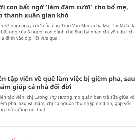
ời con bất ngờ 'làm đám cưới' cho bố mẹ,
p thanh xuân gian khó
ệm 37 năm ngày cưới của ông Trần Văn Mai và bà Mai Thị Mười là
bất ngờ của 6 người con dành cho ông bà nhân chuyến du lịch
ia đình vào dịp Tết vừa qua.
H
n tập viên về quê làm việc bị gièm pha, sau
năm giúp cả nhà đổi đời
biên tập viên, chị Lương Thy Hương mở quán bán trà sữa giữa vô
gièm pha. Sau vài năm, chị có nguồn thu nhập ổn định, góp vốn
ng mở xưởng nội thất.