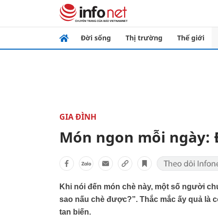
Đời sống
Thị trường
Thế giới
GIA ĐÌNH
Món ngon mỗi ngày: Đ
Khi nói đến món chè này, một số người chư
sao nấu chè được?”. Thắc mắc ấy quả là c
tan biến.