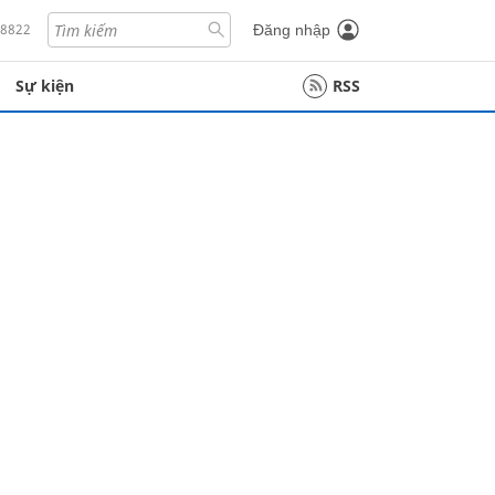
18822
Đăng nhập
Sự kiện
RSS