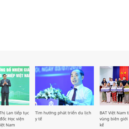
hị Lan tiếp tục
Tìm hướng phát triển du lịch
BAT Việt Nam t
đốc Học viện
y tế
vùng biên giới 
iệt Nam
kế