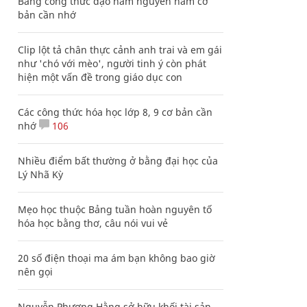
Bảng công thức đạo hàm nguyên hàm cơ
bản cần nhớ
Clip lột tả chân thực cảnh anh trai và em gái
như 'chó với mèo', người tinh ý còn phát
hiện một vấn đề trong giáo dục con
Các công thức hóa học lớp 8, 9 cơ bản cần
nhớ
106
Nhiều điểm bất thường ở bằng đại học của
Lý Nhã Kỳ
Mẹo học thuộc Bảng tuần hoàn nguyên tố
hóa học bằng thơ, câu nói vui vẻ
20 số điện thoại ma ám bạn không bao giờ
nên gọi
Nguyễn Phương Hằng sở hữu khối tài sản