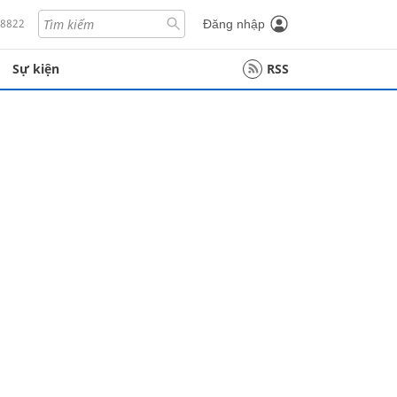
18822
Đăng nhập
Sự kiện
RSS