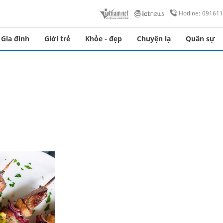
Hotline: 09161
Gia đình
Giới trẻ
Khỏe - đẹp
Chuyện lạ
Quân sự