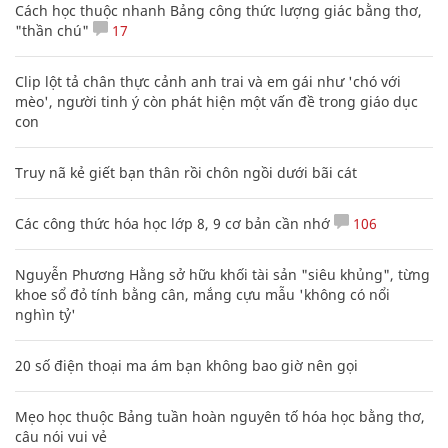
Cách học thuộc nhanh Bảng công thức lượng giác bằng thơ,
"thần chú"
17
Clip lột tả chân thực cảnh anh trai và em gái như 'chó với
mèo', người tinh ý còn phát hiện một vấn đề trong giáo dục
con
Truy nã kẻ giết bạn thân rồi chôn ngồi dưới bãi cát
Các công thức hóa học lớp 8, 9 cơ bản cần nhớ
106
Nguyễn Phương Hằng sở hữu khối tài sản "siêu khủng", từng
khoe sổ đỏ tính bằng cân, mắng cựu mẫu 'không có nổi
nghìn tỷ'
20 số điện thoại ma ám bạn không bao giờ nên gọi
Mẹo học thuộc Bảng tuần hoàn nguyên tố hóa học bằng thơ,
câu nói vui vẻ