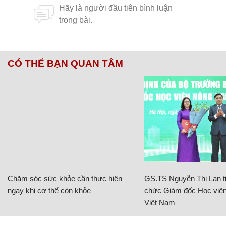
CÓ THỂ BẠN QUAN TÂM
Chăm sóc sức khỏe cần thực hiện
GS.TS Nguyễn Thị Lan ti
ngay khi cơ thể còn khỏe
chức Giám đốc Học viện
Việt Nam