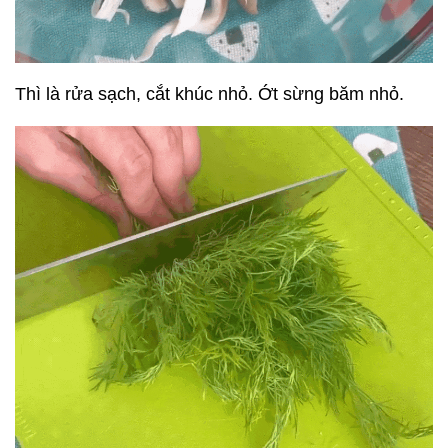
Thì là rửa sạch, cắt khúc nhỏ. Ớt sừng băm nhỏ.