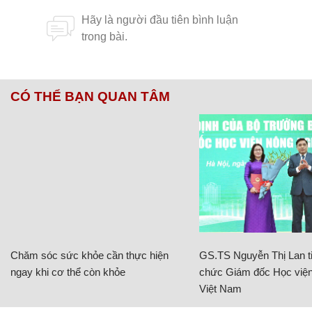
CÓ THỂ BẠN QUAN TÂM
Chăm sóc sức khỏe cần thực hiện
GS.TS Nguyễn Thị Lan ti
ngay khi cơ thể còn khỏe
chức Giám đốc Học viện
Việt Nam