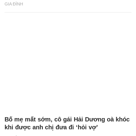
GIA ĐÌNH
Bố mẹ mất sớm, cô gái Hải Dương oà khóc
khi được anh chị đưa đi ‘hỏi vợ’