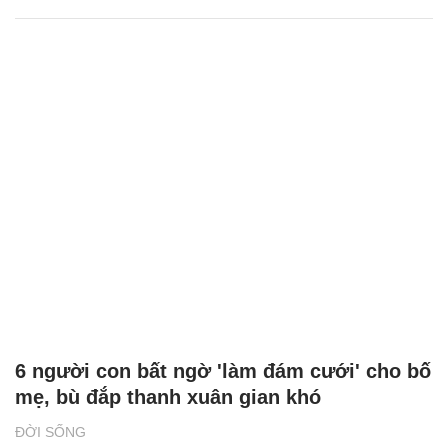
6 người con bất ngờ 'làm đám cưới' cho bố
mẹ, bù đắp thanh xuân gian khó
ĐỜI SỐNG