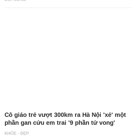
Cô giáo trẻ vượt 300km ra Hà Nội 'xẻ' một
phần gan cứu em trai '9 phần tử vong'
KHỎE - ĐẸP