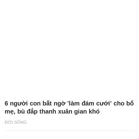
6 người con bất ngờ 'làm đám cưới' cho bố
mẹ, bù đắp thanh xuân gian khó
ĐỜI SỐNG