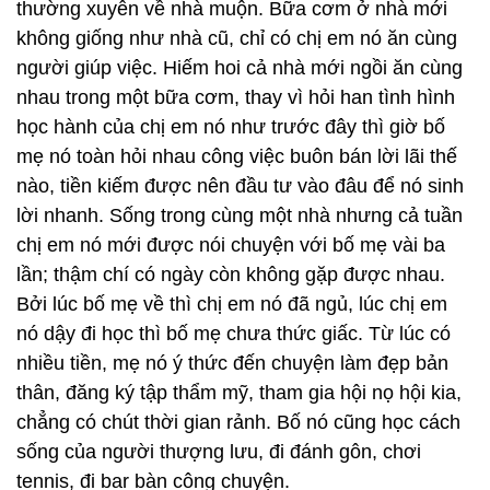
thường xuyên về nhà muộn. Bữa cơm ở nhà mới
không giống như nhà cũ, chỉ có chị em nó ăn cùng
người giúp việc. Hiếm hoi cả nhà mới ngồi ăn cùng
nhau trong một bữa cơm, thay vì hỏi han tình hình
học hành của chị em nó như trước đây thì giờ bố
mẹ nó toàn hỏi nhau công việc buôn bán lời lãi thế
nào, tiền kiếm được nên đầu tư vào đâu để nó sinh
lời nhanh. Sống trong cùng một nhà nhưng cả tuần
chị em nó mới được nói chuyện với bố mẹ vài ba
lần; thậm chí có ngày còn không gặp được nhau.
Bởi lúc bố mẹ về thì chị em nó đã ngủ, lúc chị em
nó dậy đi học thì bố mẹ chưa thức giấc. Từ lúc có
nhiều tiền, mẹ nó ý thức đến chuyện làm đẹp bản
thân, đăng ký tập thẩm mỹ, tham gia hội nọ hội kia,
chẳng có chút thời gian rảnh. Bố nó cũng học cách
sống của người thượng lưu, đi đánh gôn, chơi
tennis, đi bar bàn công chuyện.