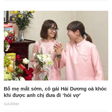
Bố mẹ mất sớm, cô gái Hải Dương oà khóc
khi được anh chị đưa đi ‘hỏi vợ’
GIA ĐÌNH