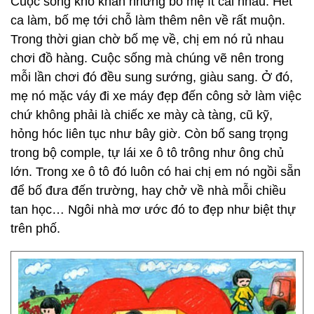
Cuộc sống khó khăn nhưng bố mẹ ít cãi nhau. Hết
ca làm, bố mẹ tới chỗ làm thêm nên về rất muộn.
Trong thời gian chờ bố mẹ về, chị em nó rủ nhau
chơi đồ hàng. Cuộc sống mà chúng vẽ nên trong
mỗi lần chơi đó đều sung sướng, giàu sang. Ở đó,
mẹ nó mặc váy đi xe máy đẹp đến công sở làm việc
chứ không phải là chiếc xe mày cà tàng, cũ kỹ,
hỏng hóc liên tục như bây giờ. Còn bố sang trọng
trong bộ comple, tự lái xe ô tô trông như ông chủ
lớn. Trong xe ô tô đó luôn có hai chị em nó ngồi sẵn
để bố đưa đến trường, hay chở về nhà mỗi chiều
tan học… Ngôi nhà mơ ước đó to đẹp như biệt thự
trên phố.