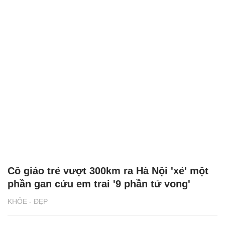
Cô giáo trẻ vượt 300km ra Hà Nội 'xẻ' một
phần gan cứu em trai '9 phần tử vong'
KHỎE - ĐẸP