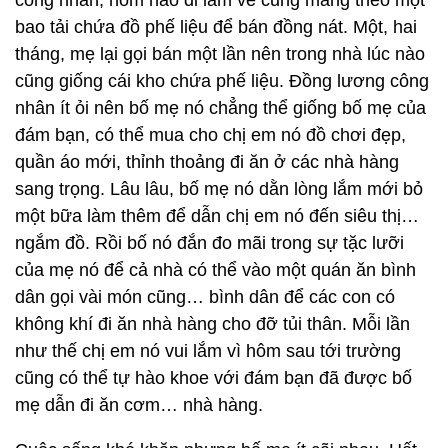
công nhân, hôm nào đi làm về cũng mang theo một
bao tải chứa đồ phế liệu để bán đồng nát. Một, hai
tháng, mẹ lại gọi bán một lần nên trong nhà lúc nào
cũng giống cái kho chứa phế liệu. Đồng lương công
nhân ít ỏi nên bố mẹ nó chẳng thể giống bố mẹ của
đám bạn, có thể mua cho chị em nó đồ chơi đẹp,
quần áo mới, thỉnh thoảng đi ăn ở các nhà hàng
sang trọng. Lâu lâu, bố mẹ nó dằn lòng lắm mới bỏ
một bữa làm thêm để dẫn chị em nó đến siêu thị…
ngắm đồ. Rồi bố nó đắn đo mãi trong sự tặc lưỡi
của mẹ nó để cả nhà có thể vào một quán ăn bình
dân gọi vài món cũng… bình dân để các con có
không khí đi ăn nhà hàng cho đỡ tủi thân. Mỗi lần
như thế chị em nó vui lắm vì hôm sau tới trường
cũng có thể tự hào khoe với đám bạn đã được bố
mẹ dẫn đi ăn cơm… nhà hàng.