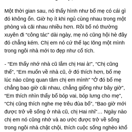
Một thời gian sau, nó thấy hình như bố mẹ có cái gì
đó không ổn. Giờ họ ít khi ngủ cùng nhau trong một
phòng và cãi nhau nhiều hơn. Rồi bố nó thường
xuyên đi “công tác” dài ngày, mẹ nó cũng hội hè đây
đó chẳng kém. Chị em nó cứ thế lạc lõng một mình
trong ngôi nhà mới to đẹp như cổ tích.
- “Em thấy nhớ nhà cũ lắm chị Hai à!”, “Chị cũng
thế”, “Em muốn về nhà cũ, ở đó thích hơn, bố mẹ
lúc nào cũng quan tâm chị em mình” “Ở đó bố mẹ
chẳng bao giờ cãi nhau, chẳng giống như bây giờ”,
“Em thích nhìn thấy bố bóp vai, bóp lưng cho mẹ”,
“Chị cũng thích nghe mẹ trêu đùa bố”, “Bao giờ mới
được trở về sống ở nhà cũ, chị Hai nhỉ”… Ngày nào
chị em nó cũng nhớ và ao ước được trở về sống
trong ngôi nhà chật chội, thích cuộc sống nghèo khổ