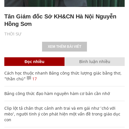
Tân Giám đốc Sở KH&CN Hà Nội Nguyễn
Hồng Sơn
THỜI SỰ
XEM THÊM BÀI VIẾT
Đọc nhiều
Bình luận nhiều
Cách học thuộc nhanh Bảng công thức lượng giác bằng thơ,
"thần chú"
17
Bảng công thức đạo hàm nguyên hàm cơ bản cần nhớ
Clip lột tả chân thực cảnh anh trai và em gái như 'chó với
mèo', người tinh ý còn phát hiện một vấn đề trong giáo dục
con