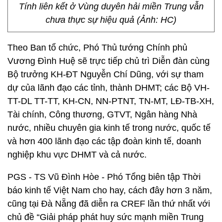
Tính liên kết ở Vùng duyên hải miền Trung vẫn
chưa thực sự hiệu quả (Ảnh: HC)
Theo Ban tổ chức, Phó Thủ tướng Chính phủ
Vương Đình Huệ sẽ trực tiếp chủ trì Diễn đàn cùng
Bộ trưởng KH-ĐT Nguyễn Chí Dũng, với sự tham
dự của lãnh đạo các tỉnh, thành DHMT; các Bộ VH-
TT-DL TT-TT, KH-CN, NN-PTNT, TN-MT, LĐ-TB-XH,
Tài chính, Công thương, GTVT, Ngân hàng Nhà
nước, nhiều chuyên gia kinh tế trong nước, quốc tế
và hơn 400 lãnh đạo các tập đoàn kinh tế, doanh
nghiệp khu vực DHMT và cả nước.
PGS - TS Vũ Đình Hòe - Phó Tổng biên tập Thời
báo kinh tế Việt Nam cho hay, cách đây hơn 3 năm,
cũng tại Đà Nẵng đã diễn ra CREF lần thứ nhất với
chủ đề “Giải pháp phát huy sức mạnh miền Trung