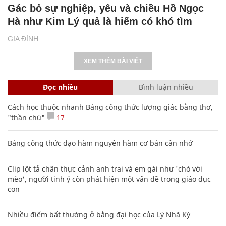
Gác bỏ sự nghiệp, yêu và chiều Hồ Ngọc
Hà như Kim Lý quả là hiếm có khó tìm
GIA ĐÌNH
XEM THÊM BÀI VIẾT
Đọc nhiều
Bình luận nhiều
Cách học thuộc nhanh Bảng công thức lượng giác bằng thơ,
"thần chú"
17
Bảng công thức đạo hàm nguyên hàm cơ bản cần nhớ
Clip lột tả chân thực cảnh anh trai và em gái như 'chó với
mèo', người tinh ý còn phát hiện một vấn đề trong giáo dục
con
Nhiều điểm bất thường ở bằng đại học của Lý Nhã Kỳ