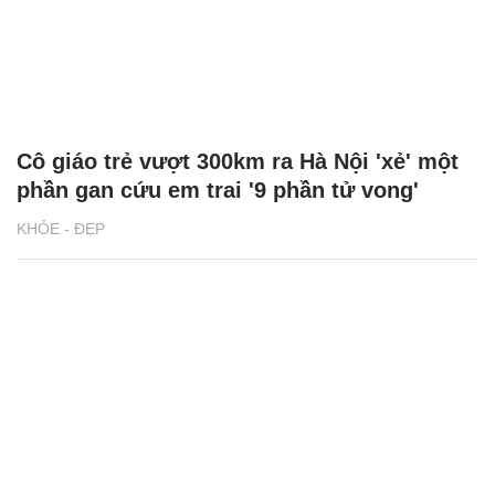
Cô giáo trẻ vượt 300km ra Hà Nội 'xẻ' một
phần gan cứu em trai '9 phần tử vong'
KHỎE - ĐẸP