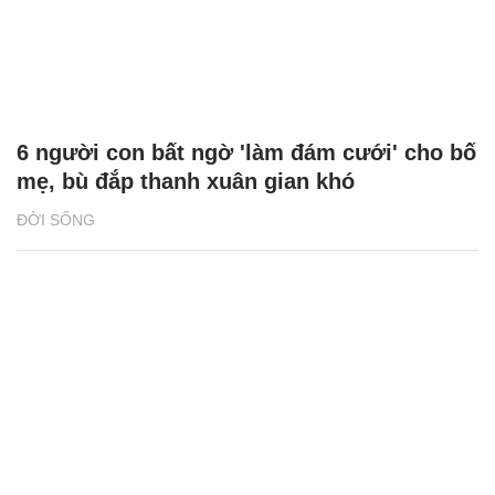
6 người con bất ngờ 'làm đám cưới' cho bố
mẹ, bù đắp thanh xuân gian khó
ĐỜI SỐNG