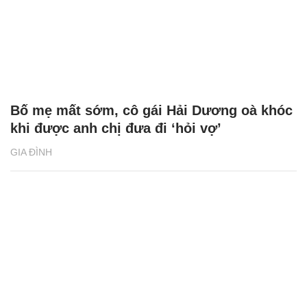
Bố mẹ mất sớm, cô gái Hải Dương oà khóc
khi được anh chị đưa đi ‘hỏi vợ’
GIA ĐÌNH