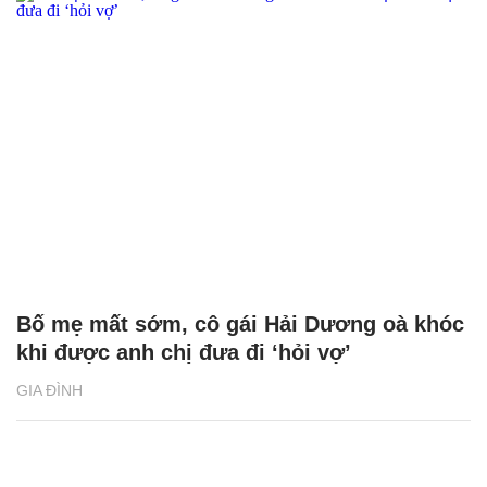
Bố mẹ mất sớm, cô gái Hải Dương oà khóc
khi được anh chị đưa đi ‘hỏi vợ’
GIA ĐÌNH