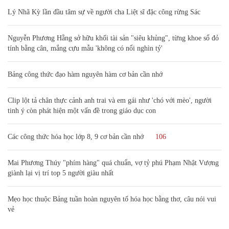
Lý Nhã Kỳ lần đầu tâm sự về người cha Liệt sĩ đặc công rừng Sác
Nguyễn Phương Hằng sở hữu khối tài sản "siêu khủng", từng khoe sổ đỏ
tính bằng cân, mắng cựu mẫu 'không có nổi nghìn tỷ'
Bảng công thức đạo hàm nguyên hàm cơ bản cần nhớ
Clip lột tả chân thực cảnh anh trai và em gái như 'chó với mèo', người
tinh ý còn phát hiện một vấn đề trong giáo dục con
Các công thức hóa học lớp 8, 9 cơ bản cần nhớ
106
Mai Phương Thúy "phím hàng" quá chuẩn, vợ tỷ phú Phạm Nhật Vượng
giành lại vị trí top 5 người giàu nhất
Mẹo học thuộc Bảng tuần hoàn nguyên tố hóa học bằng thơ, câu nói vui
vẻ