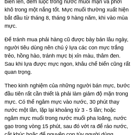
biển lên, đem luộc trong nước muối mặn và phơi
khô trong một nắng tốt. Mực muối thường xuất hiện
bắt đầu từ tháng 8, tháng 9 hàng năm, khi vào mùa
mực.
Để tránh mua phải hàng cũ được bày bán lâu ngày,
người tiêu dùng nên chú ý lựa các con mực trắng
trẻo, hồng hào, tránh mực bị xỉn màu, thâm đen.
Sau khi lựa được mực ngon, khâu chế biến cũng rất
quan trọng.
Theo kinh nghiệm của những người bán mực, bước
đầu tiên rất cần thiết là phải làm giảm độ mặn trong
mực. Có thể ngâm mực vào nước, 30 phút thay
nước một lần, lặp lại khoảng từ 3 - 5 lần; hoặc
ngâm mực muối trong nước muối pha loãng, nước
gạo trong vòng 15 phút, sau đó vớt ra để ráo nước,
cắt khúc hoặc để nguyên con tùy người dùng.