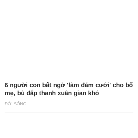
6 người con bất ngờ 'làm đám cưới' cho bố
mẹ, bù đắp thanh xuân gian khó
ĐỜI SỐNG