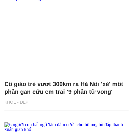
Cô giáo trẻ vượt 300km ra Hà Nội 'xẻ' một
phần gan cứu em trai '9 phần tử vong'
KHỎE - ĐẸP