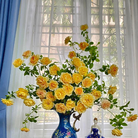
sức bỏ ra cũng đáng, quên luôn những lúc khó khăn
ấy”,
mẹ đảm Hà thành nói.