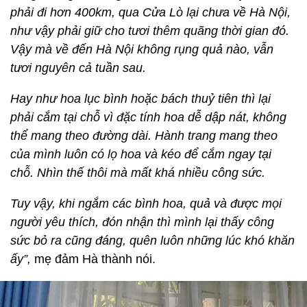
Hầu hết các loại hoa, quả lạ mà chị Hà có được là
do tình cờ bắt gặp nên việc bảo quản, vận chuyển
cũng không dễ dàng. “
Như cành chanh, lấy đã khó,
phải đi hơn 400km, qua Cửa Lò lại chưa về Hà Nội,
như vậy phải giữ cho tươi thêm quãng thời gian đó.
Vậy mà về đến Hà Nội không rụng quả nào, vẫn
tươi nguyên cả tuần sau.
Hay như hoa lục bình hoặc bách thuỷ tiên thì lại
phải cắm tại chỗ vì đặc tính hoa dễ dập nát, không
thể mang theo đường dài. Hành trang mang theo
của mình luôn có lọ hoa và kéo để cắm ngay tại
chỗ. Nhìn thế thôi mà mất khá nhiều công sức.
Tuy vậy, khi ngắm các bình hoa, quả và được mọi
người yêu thích, đón nhận thì mình lại thấy công