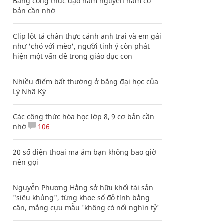
Bảng công thức đạo hàm nguyên hàm cơ
bản cần nhớ
Clip lột tả chân thực cảnh anh trai và em gái
như 'chó với mèo', người tinh ý còn phát
hiện một vấn đề trong giáo dục con
Nhiều điểm bất thường ở bằng đại học của
Lý Nhã Kỳ
Các công thức hóa học lớp 8, 9 cơ bản cần
nhớ
106
20 số điện thoại ma ám bạn không bao giờ
nên gọi
Nguyễn Phương Hằng sở hữu khối tài sản
"siêu khủng", từng khoe sổ đỏ tính bằng
cân, mắng cựu mẫu 'không có nổi nghìn tỷ'