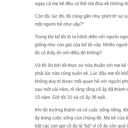
ngay cả mẹ kế đều có thể nói đùa về những lờ
Còn tôi, lúc đó, tôi cũng gần như phớt lờ sự 
một người trẻ như vậy?”
Trong khi bố tôi tỏ ra hãnh diện với người ngo
giống như con gái của bố tôi vậy. Nhiều người b
tôi có thấy ổn với điều đó không?
Và tôi ổn bởi tôi thực sự hòa thuận với mẹ k
phải lúc nào cũng suôn sẻ. Lúc đầu mẹ tôi khô
không duy trì được mối quan hệ với người phụ
sau một vài năm, rõ ràng rằng cô ấy đã thành m
15 năm. Giờ tôi 31 và cố ấy 36 tuổi.
Khi tôi trưởng thành và có cuộc sống riêng, t
ấy trong cuộc sống của chúng tôi. Mẹ kế của t
bắt các con gọi cô ấy là “bà” vì cô ấy còn quá