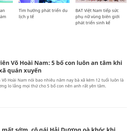
Lan
Tìm hướng phát triển du
BAT Việt Nam tiếp sức
Giám
lịch y tế
phụ nữ vùng biên giới
phát triển sinh kế
H
viên Võ Hoài Nam: 5 bố con luôn an tâm khi
 xã quán xuyến
n Võ Hoài Nam nói bao nhiêu năm nay bà xã kém 12 tuổi luôn là
ng lo lắng mọi thứ cho 5 bố con nên anh rất yên tâm.
H
 mất sớm, cô gái Hải Dương oà khóc khi