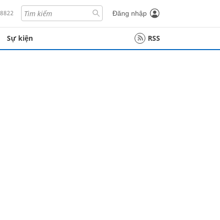
18822
Đăng nhập
Sự kiện
RSS