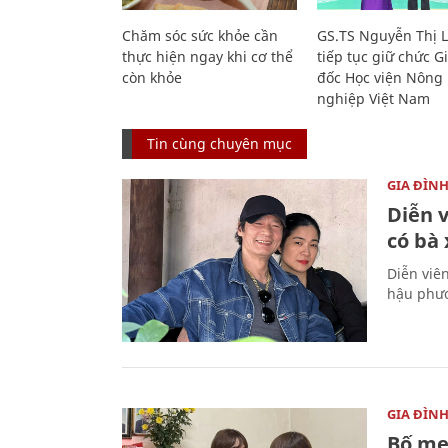
Chăm sóc sức khỏe cần
GS.TS Nguyễn Thị 
thực hiện ngay khi cơ thể
tiếp tục giữ chức 
còn khỏe
đốc Học viện Nông
nghiệp Việt Nam
Tin cùng chuyên mục
GIA ĐÌN
Diễn 
có bà
Diễn viê
hậu phươ
GIA ĐÌN
Bố mẹ