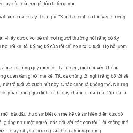
i cay độc mà em gái tôi đã từng nói.
xuất hiện của cô ấy. Tôi nghĩ: “Sao bố mình có thể yêu đương
ài vì lấy được vợ trẻ thì mọi người thường nói rằng cô ấy
ối rối khi tôi kể mẹ kế của tôi chỉ hơn tôi 5 tuổi. Họ hỏi xem
ế và mẹ kế cũng quý mến tôi. Tất nhiên, mọi chuyện không
ng quan tâm gì tới mẹ kế. Tất cả chúng tôi nghĩ rằng bố tôi sẽ
 nữ trẻ tuổi và cuốn hút này. Chắc chắn là không thể. Nhưng
ột phần trong gia đình tôi. Cô ấy chẳng đi đâu cả. Giờ đã là
ôi mới bắt đầu thực sự biết ơn mẹ kế và sự hiện diện của cô
ôi giống như một người bác đối với các con tôi. Tôi không thể
 trẻ. Cô ấy rất yêu thương và chiều chuộng chúng.