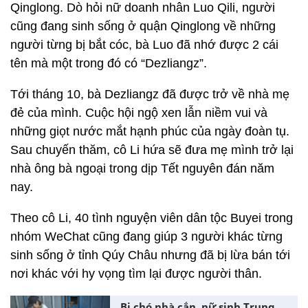
Qinglong. Dò hỏi nữ doanh nhân Luo Qili, người
cũng đang sinh sống ở quận Qinglong về những
người từng bị bắt cóc, bà Luo đã nhớ được 2 cái
tên mà một trong đó có “Dezliangz”.
Tới tháng 10, bà Dezliangz đã được trở về nhà mẹ
đẻ của mình. Cuộc hội ngộ xen lẫn niềm vui và
những giọt nước mắt hạnh phúc của ngày đoàn tụ.
Sau chuyến thăm, cô Li hứa sẽ đưa mẹ mình trở lại
nhà ông bà ngoại trong dịp Tết nguyên đán năm
nay.
Theo cô Li, 40 tình nguyện viên dân tộc Buyei trong
nhóm WeChat cũng đang giúp 3 người khác từng
sinh sống ở tỉnh Qúy Châu nhưng đã bị lừa bán tới
nơi khác với hy vọng tìm lại được người thân.
Bị chó nhà cắn, nữ sinh Trung