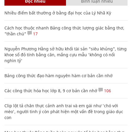
Đọc nhiều
Bình luận nhiều
Nhiều điểm bất thường ở bằng đại học của Lý Nhã Kỳ
Cách học thuộc nhanh Bảng công thức lượng giác bằng thơ,
"thần chú"
17
Nguyễn Phương Hằng sở hữu khối tài sản "siêu khủng", từng
khoe sổ đỏ tính bằng cân, mắng cựu mẫu 'không có nổi
nghìn tỷ'
Bảng công thức đạo hàm nguyên hàm cơ bản cần nhớ
Các công thức hóa học lớp 8, 9 cơ bản cần nhớ
106
Clip lột tả chân thực cảnh anh trai và em gái như 'chó với
mèo', người tinh ý còn phát hiện một vấn đề trong giáo dục
con