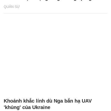
QUÂN SỰ
Khoảnh khắc lính dù Nga bắn hạ UAV
'khủng' của Ukraine