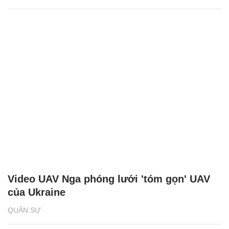
Video UAV Nga phóng lưới 'tóm gọn' UAV
của Ukraine
QUÂN SỰ