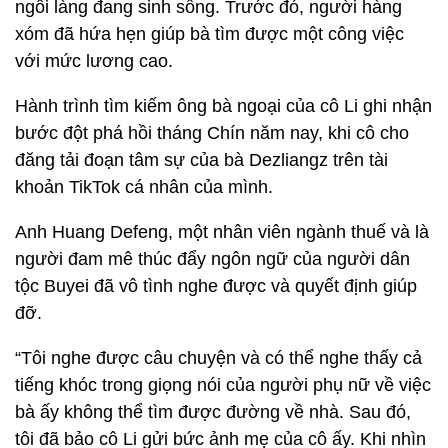
ngôi làng đang sinh sống. Trước đó, người hàng
xóm đã hứa hẹn giúp bà tìm được một công việc
với mức lương cao.
Hành trình tìm kiếm ông bà ngoại của cô Li ghi nhận
bước đột phá hồi tháng Chín năm nay, khi cô cho
đăng tải đoạn tâm sự của bà Dezliangz trên tài
khoản TikTok cá nhân của mình.
Anh Huang Defeng, một nhân viên ngành thuế và là
người đam mê thúc đẩy ngôn ngữ của người dân
tộc Buyei đã vô tình nghe được và quyết định giúp
đỡ.
“Tôi nghe được câu chuyện và có thể nghe thấy cả
tiếng khóc trong giọng nói của người phụ nữ về việc
bà ấy không thể tìm được đường về nhà. Sau đó,
tôi đã bảo cô Li gửi bức ảnh mẹ của cô ấy. Khi nhìn