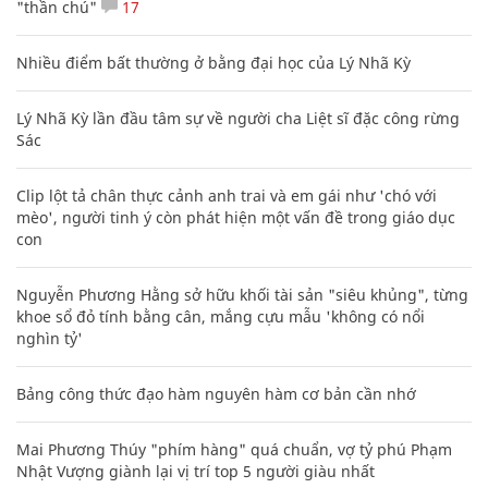
"thần chú"
17
Nhiều điểm bất thường ở bằng đại học của Lý Nhã Kỳ
Lý Nhã Kỳ lần đầu tâm sự về người cha Liệt sĩ đặc công rừng
Sác
Clip lột tả chân thực cảnh anh trai và em gái như 'chó với
mèo', người tinh ý còn phát hiện một vấn đề trong giáo dục
con
Nguyễn Phương Hằng sở hữu khối tài sản "siêu khủng", từng
khoe sổ đỏ tính bằng cân, mắng cựu mẫu 'không có nổi
nghìn tỷ'
Bảng công thức đạo hàm nguyên hàm cơ bản cần nhớ
Mai Phương Thúy "phím hàng" quá chuẩn, vợ tỷ phú Phạm
Nhật Vượng giành lại vị trí top 5 người giàu nhất