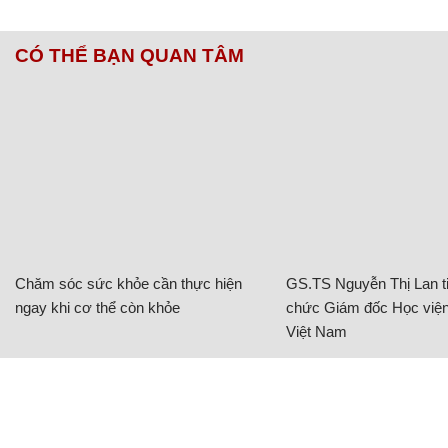
CÓ THỂ BẠN QUAN TÂM
Chăm sóc sức khỏe cần thực hiện
GS.TS Nguyễn Thị Lan ti
ngay khi cơ thể còn khỏe
chức Giám đốc Học viện
Việt Nam