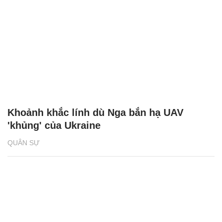
Khoảnh khắc lính dù Nga bắn hạ UAV
'khủng' của Ukraine
QUÂN SỰ