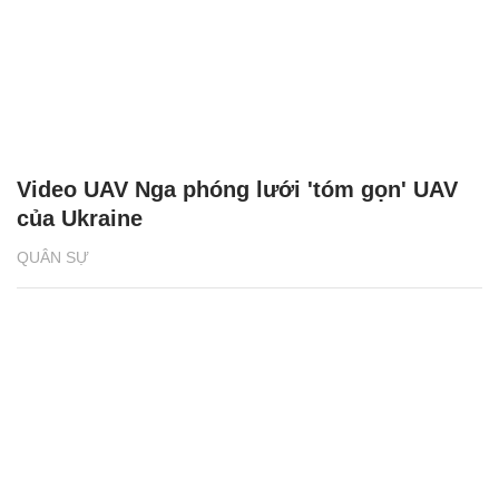
Video UAV Nga phóng lưới 'tóm gọn' UAV
của Ukraine
QUÂN SỰ