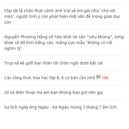
Clip lột tả chân thực cảnh anh trai và em gái như 'chó với
mèo', người tinh ý còn phát hiện một vấn đề trong giáo dục
con
Nguyễn Phương Hằng sở hữu khối tài sản "siêu khủng", từng
khoe sổ đỏ tính bằng cân, mắng cựu mẫu 'không có nổi
nghìn tỷ'
Truy nã kẻ giết bạn thân rồi chôn ngồi dưới bãi cát
Các công thức hóa học lớp 8, 9 cơ bản cần nhớ
106
20 số điện thoại ma ám bạn không bao giờ nên gọi
Sự tích ngày ông Ngâu - bà Ngâu mùng 7 tháng 7 âm lịch