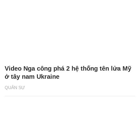
Video Nga công phá 2 hệ thống tên lửa Mỹ
ở tây nam Ukraine
QUÂN SỰ