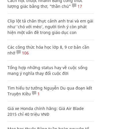
Cách học thuộc nhanh Bảng công thức
lượng giác bằng thơ, "thần chú"
17
Clip lột tả chân thực cảnh anh trai và em gái
như 'chó với mèo', người tinh ý còn phát
hiện một vấn đề trong giáo dục con
Các công thức hóa học lớp 8, 9 cơ bản cần
nhớ
106
Tổng hợp những status hay về cuộc sống
mang ý nghĩa thay đổi cuộc đời
Tìm hiểu tư tưởng Nguyễn Du qua đoạn kết
Truyện Kiều
1
Giá xe Honda chính hãng: Giá Air Blade
2015 chỉ 40 triệu VNĐ
Mẹo học thuộc Bảng tuần hoàn nguyên tố