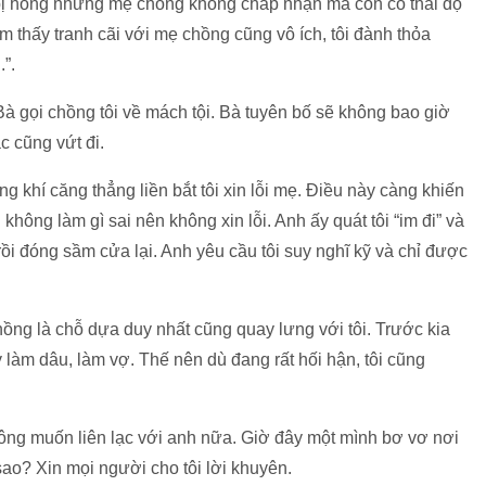
a bị hỏng nhưng mẹ chồng không chấp nhận mà còn có thái độ
 thấy tranh cãi với mẹ chồng cũng vô ích, tôi đành thỏa
.”.
à gọi chồng tôi về mách tội. Bà tuyên bố sẽ không bao giờ
c cũng vứt đi.
g khí căng thẳng liền bắt tôi xin lỗi mẹ. Điều này càng khiến
 không làm gì sai nên không xin lỗi. Anh ấy quát tôi “im đi” và
h rồi đóng sầm cửa lại. Anh yêu cầu tôi suy nghĩ kỹ và chỉ được
ồng là chỗ dựa duy nhất cũng quay lưng với tôi. Trước kia
y làm dâu, làm vợ. Thế nên dù đang rất hối hận, tôi cũng
không muốn liên lạc với anh nữa. Giờ đây một mình bơ vơ nơi
sao? Xin mọi người cho tôi lời khuyên.