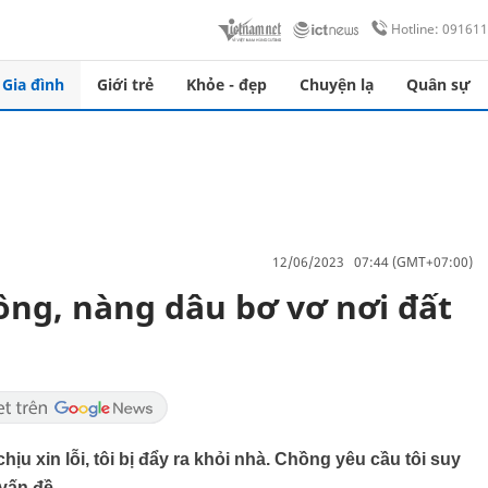
Hotline: 09161
Gia đình
Giới trẻ
Khỏe - đẹp
Chuyện lạ
Quân sự
12/06/2023 07:44 (GMT+07:00)
ng, nàng dâu bơ vơ nơi đất
u xin lỗi, tôi bị đẩy ra khỏi nhà. Chồng yêu cầu tôi suy
 vấn đề.