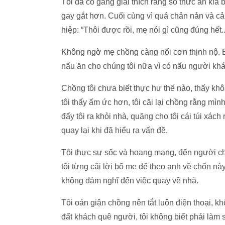
Tôi đã cố gắng giải thích rằng số thức ăn ki
gay gắt hơn. Cuối cùng vì quá chản nản và cảm
hiệp: “Thôi được rồi, mẹ nói gì cũng đúng hết..
Không ngờ mẹ chồng càng nổi cơn thịnh nộ. B
nấu ăn cho chúng tôi nữa vì có nấu người khá
Chồng tôi chưa biết thực hư thế nào, thấy khôn
tôi thấy ấm ức hơn, tôi cãi lại chồng rằng mình
đẩy tôi ra khỏi nhà, quăng cho tôi cái túi xác
quay lại khi đã hiểu ra vấn đề.
Tôi thực sự sốc và hoang mang, đến người ch
tôi từng cãi lời bố mẹ để theo anh về chốn nà
không dám nghĩ đến việc quay về nhà.
Tôi oán giận chồng nên tắt luôn điện thoại, 
đất khách quê người, tôi không biết phải làm 