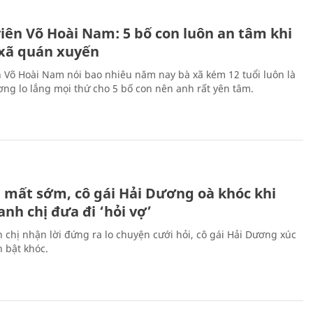
H
viên Võ Hoài Nam: 5 bố con luôn an tâm khi
 xã quán xuyến
n Võ Hoài Nam nói bao nhiêu năm nay bà xã kém 12 tuổi luôn là
ng lo lắng mọi thứ cho 5 bố con nên anh rất yên tâm.
H
 mất sớm, cô gái Hải Dương oà khóc khi
nh chị đưa đi ‘hỏi vợ’
 chị nhận lời đứng ra lo chuyện cưới hỏi, cô gái Hải Dương xúc
 bật khóc.