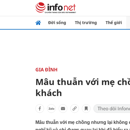
Đời sống
Thị trường
Thế giới
GIA ĐÌNH
Mâu thuẫn với mẹ chồ
khách
Mâu thuẫn với mẹ chồng nhưng lại không chị
nghĩ kỹ và chỉ được quay lại khi đã hiểu ra