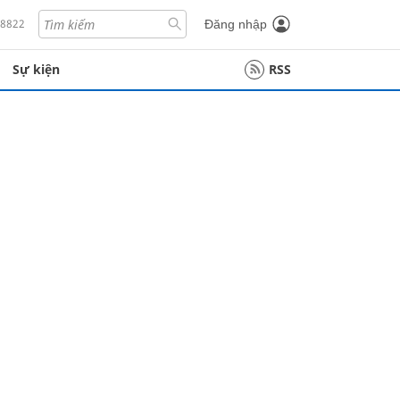
18822
Đăng nhập
Sự kiện
RSS