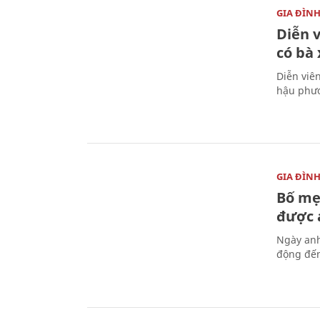
GIA ĐÌN
Diễn 
có bà
Diễn viê
hậu phươ
GIA ĐÌN
Bố mẹ
được a
Ngày anh
động đến