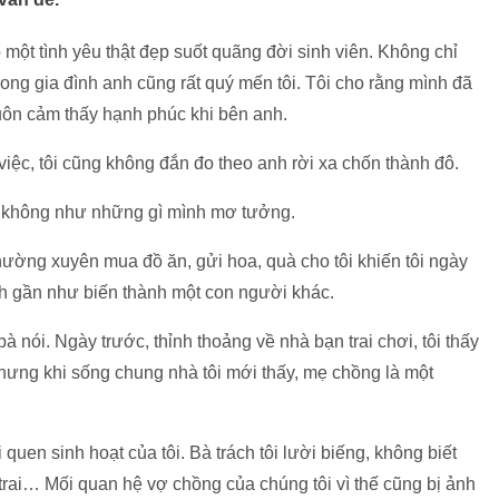
một tình yêu thật đẹp suốt quãng đời sinh viên. Không chỉ
ong gia đình anh cũng rất quý mến tôi. Tôi cho rằng mình đã
luôn cảm thấy hạnh phúc khi bên anh.
việc, tôi cũng không đắn đo theo anh rời xa chốn thành đô.
g không như những gì mình mơ tưởng.
hường xuyên mua đồ ăn, gửi hoa, quà cho tôi khiến tôi ngày
h gần như biến thành một con người khác.
à nói. Ngày trước, thỉnh thoảng về nhà bạn trai chơi, tôi thấy
hưng khi sống chung nhà tôi mới thấy, mẹ chồng là một
quen sinh hoạt của tôi. Bà trách tôi lười biếng, không biết
n trai… Mối quan hệ vợ chồng của chúng tôi vì thế cũng bị ảnh