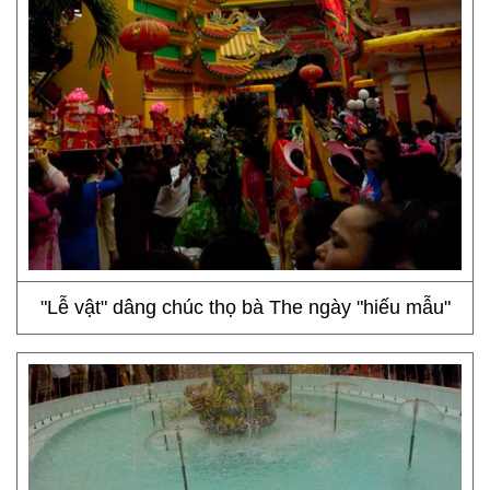
"Lễ vật" dâng chúc thọ bà The ngày "hiếu mẫu"