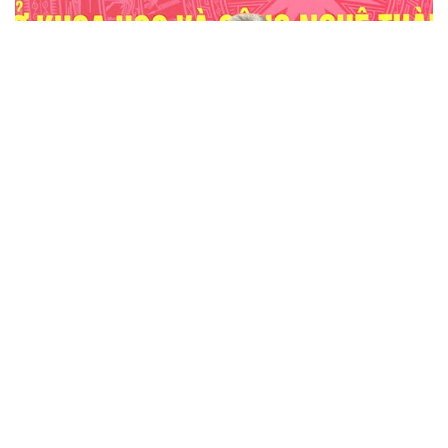
Tân Giám đốc Sở KH&CN Hà Nội Nguyễn
Hồng Sơn
THỜI SỰ
XEM THÊM BÀI VIẾT