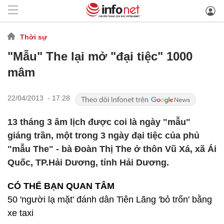
Thời sự
"Mẫu" The lại mở "đại tiệc" 1000
mâm
22/04/2013 - 17:28
13 tháng 3 âm lịch được coi là ngày "mẫu"
giáng trần, một trong 3 ngày đại tiệc của phủ
"mẫu The" - bà Đoàn Thị The ở thôn Vũ Xá, xã Ái
Quốc, TP.Hải Dương, tỉnh Hải Dương.
CÓ THỂ BẠN QUAN TÂM
50 'người lạ mặt' đánh dân Tiên Lãng 'bỏ trốn' bằng
xe taxi