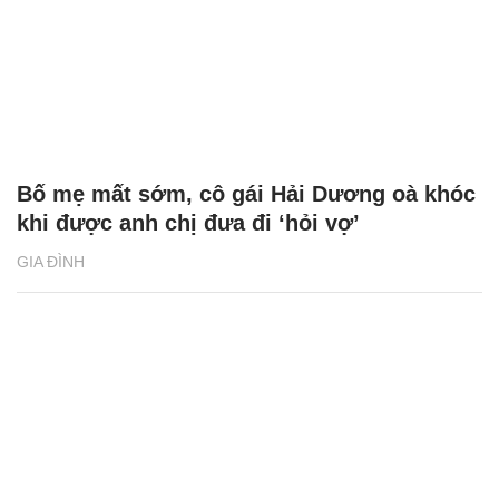
Bố mẹ mất sớm, cô gái Hải Dương oà khóc
khi được anh chị đưa đi ‘hỏi vợ’
GIA ĐÌNH