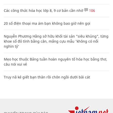
Clip lột tả chân thực cảnh anh trai và em gái như 'chó với
mèo', người tinh ý còn phát hiện một vấn đề trong giáo dục
con
Nhiều điểm bất thường ở bằng đại học của Lý Nhã Kỳ
Các công thức hóa học lớp 8, 9 cơ bản cần nhớ
106
20 số điện thoại ma ám bạn không bao giờ nên gọi
Nguyễn Phương Hằng sở hữu khối tài sản "siêu khủng", từng
khoe sổ đỏ tính bằng cân, mắng cựu mẫu 'không có nổi
nghìn tỷ'
Mẹo học thuộc Bảng tuần hoàn nguyên tố hóa học bằng thơ,
câu nói vui vẻ
Truy nã kẻ giết bạn thân rồi chôn ngồi dưới bãi cát