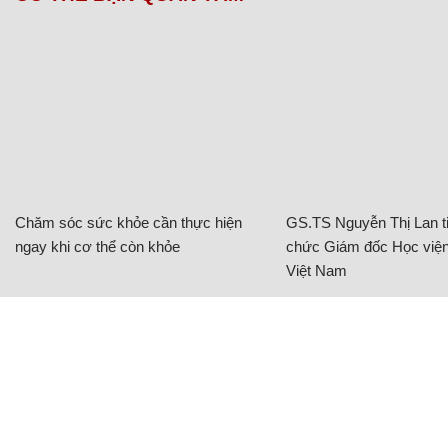
CÓ THỂ BẠN QUAN TÂM
Chăm sóc sức khỏe cần thực hiện
GS.TS Nguyễn Thị Lan ti
ngay khi cơ thể còn khỏe
chức Giám đốc Học viện
Việt Nam