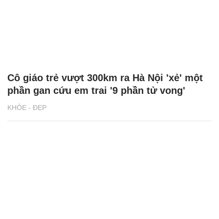
Cô giáo trẻ vượt 300km ra Hà Nội 'xẻ' một
phần gan cứu em trai '9 phần tử vong'
KHỎE - ĐẸP