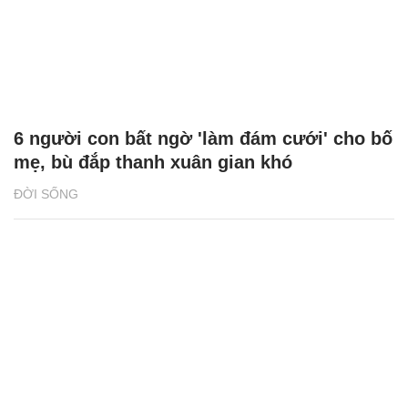
6 người con bất ngờ 'làm đám cưới' cho bố
mẹ, bù đắp thanh xuân gian khó
ĐỜI SỐNG