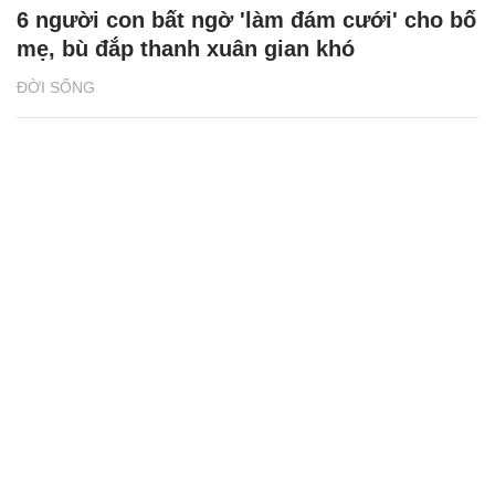
6 người con bất ngờ 'làm đám cưới' cho bố
mẹ, bù đắp thanh xuân gian khó
ĐỜI SỐNG