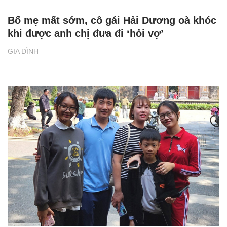
Bố mẹ mất sớm, cô gái Hải Dương oà khóc
khi được anh chị đưa đi ‘hỏi vợ’
GIA ĐÌNH