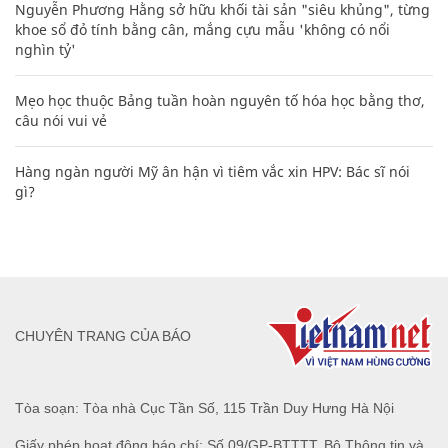
Nguyễn Phương Hằng sở hữu khối tài sản "siêu khủng", từng
khoe sổ đỏ tính bằng cân, mắng cựu mẫu 'không có nổi
nghìn tỷ'
Mẹo học thuộc Bảng tuần hoàn nguyên tố hóa học bằng thơ,
câu nói vui vẻ
Hàng ngàn người Mỹ ân hận vì tiêm vắc xin HPV: Bác sĩ nói
gì?
CHUYÊN TRANG CỦA BÁO
Tòa soạn: Tòa nhà Cục Tần Số, 115 Trần Duy Hưng Hà Nội
Giấy phép hoạt động báo chí: Số 09/GP-BTTTT, Bộ Thông tin và