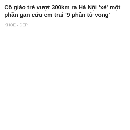
Cô giáo trẻ vượt 300km ra Hà Nội 'xẻ' một
phần gan cứu em trai '9 phần tử vong'
KHỎE - ĐẸP