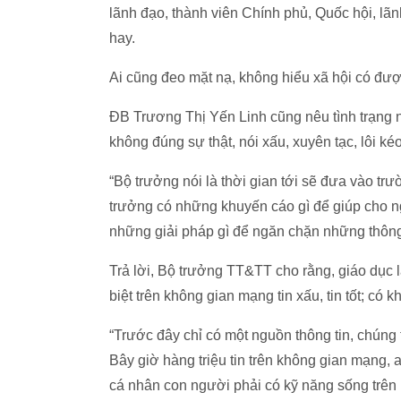
lãnh đạo, thành viên Chính phủ, Quốc hội, lã
hay.
Ai cũng đeo mặt nạ, không hiểu xã hội có đ
ĐB Trương Thị Yến Linh cũng nêu tình trạng n
không đúng sự thật, nói xấu, xuyên tạc, lôi k
“Bộ trưởng nói là thời gian tới sẽ đưa vào t
trưởng có những khuyến cáo gì để giúp cho ng
những giải pháp gì để ngăn chặn những thông 
Trả lời, Bộ trưởng TT&TT cho rằng, giáo dục
biệt trên không gian mạng tin xấu, tin tốt; có 
“Trước đây chỉ có một nguồn thông tin, chúng 
Bây giờ hàng triệu tin trên không gian mạng, a
cá nhân con người phải có kỹ năng sống trên