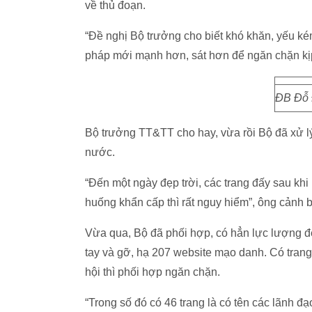
về thủ đoạn.
“Đề nghị Bộ trưởng cho biết khó khăn, yếu ké
pháp mới mạnh hơn, sát hơn để ngăn chặn kịp t
ĐB Đỗ 
Bộ trưởng TT&TT cho hay, vừa rồi Bộ đã xử l
nước.
“Đến một ngày đẹp trời, các trang đấy sau khi 
huống khẩn cấp thì rất nguy hiểm”, ông cảnh 
Vừa qua, Bộ đã phối hợp, có hẳn lực lượng để
tay và gỡ, hạ 207 website mạo danh. Có trang 
hội thì phối hợp ngăn chặn.
“Trong số đó có 46 trang là có tên các lãnh 