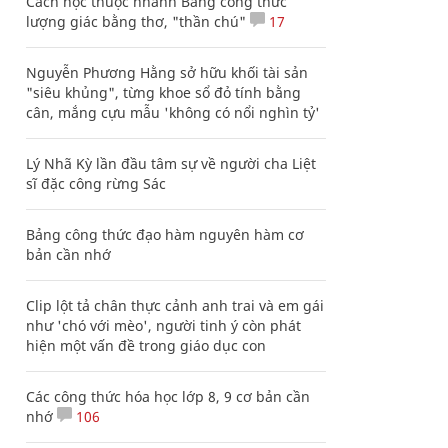
Cách học thuộc nhanh Bảng công thức
lượng giác bằng thơ, "thần chú"
17
Nguyễn Phương Hằng sở hữu khối tài sản
"siêu khủng", từng khoe sổ đỏ tính bằng
cân, mắng cựu mẫu 'không có nổi nghìn tỷ'
Lý Nhã Kỳ lần đầu tâm sự về người cha Liệt
sĩ đặc công rừng Sác
Bảng công thức đạo hàm nguyên hàm cơ
bản cần nhớ
Clip lột tả chân thực cảnh anh trai và em gái
như 'chó với mèo', người tinh ý còn phát
hiện một vấn đề trong giáo dục con
Các công thức hóa học lớp 8, 9 cơ bản cần
nhớ
106