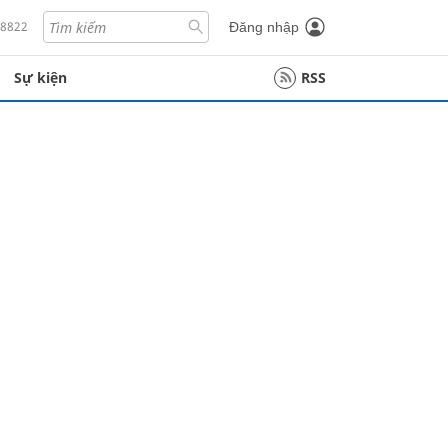
18822
Đăng nhập
Sự kiện
RSS