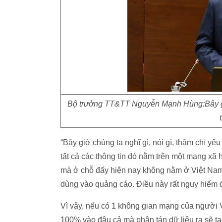
Bộ trưởng TT&TT Nguyễn Mạnh Hùng:Bây giờ 
“Bây giờ chúng ta nghĩ gì, nói gì, thậm chí yê
tất cả các thông tin đó nằm trên một mạng xã
mà ở chỗ đấy hiện nay không nằm ở Việt Nam.
dùng vào quảng cáo. Điều này rất nguy hiểm đ
Vì vậy, nếu có 1 không gian mạng của người V
100% vào đâu cả mà phân tán dữ liệu ra sẽ tạ