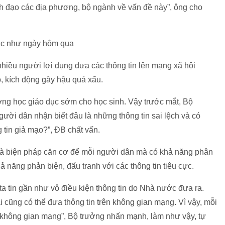
nh đạo các địa phương, bộ ngành về vấn đề này”, ông cho
ược như ngày hôm qua
hiều người lợi dụng đưa các thông tin lên mạng xã hội
éo, kích động gây hậu quả xấu.
rường học giáo dục sớm cho học sinh. Vậy trước mắt, Bộ
ười dân nhận biết đâu là những thông tin sai lệch và có
tin giả mạo?”, ĐB chất vấn.
 là biện pháp căn cơ để mỗi người dân mà có khả năng phân
khả năng phản biện, đấu tranh với các thông tin tiêu cực.
ta tin gần như vô điều kiện thông tin do Nhà nước đưa ra.
i cũng có thể đưa thông tin trên không gian mạng. Vì vậy, mỗi
 không gian mạng”, Bộ trưởng nhấn mạnh, làm như vậy, tự