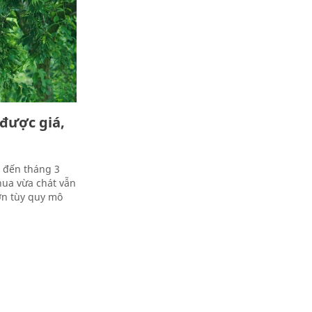
được giá,
1 đến tháng 3
ua vừa chát vẫn
ờn tùy quy mô