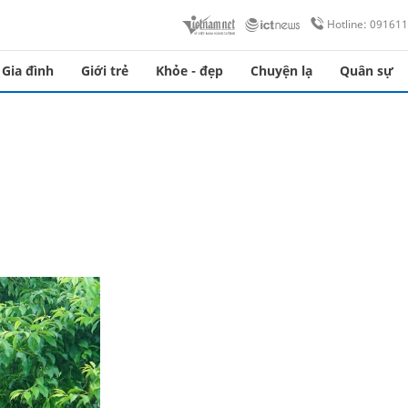
Hotline: 09161
Gia đình
Giới trẻ
Khỏe - đẹp
Chuyện lạ
Quân sự