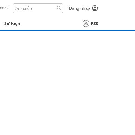
18822
Đăng nhập
Sự kiện
RSS