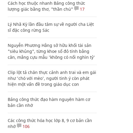
Cách học thuộc nhanh Bảng công thức
lượng giác bằng thơ, "thần chú"
17
Lý Nhã Kỳ lần đầu tâm sự về người cha Liệt
sĩ đặc công rừng Sác
Nguyễn Phương Hằng sở hữu khối tài sản
"siêu khủng", từng khoe sổ đỏ tính bằng
cân, mắng cựu mẫu 'không có nổi nghìn tỷ'
Clip lột tả chân thực cảnh anh trai và em gái
như 'chó với mèo', người tinh ý còn phát
hiện một vấn đề trong giáo dục con
Bảng công thức đạo hàm nguyên hàm cơ
bản cần nhớ
Các công thức hóa học lớp 8, 9 cơ bản cần
nhớ
106